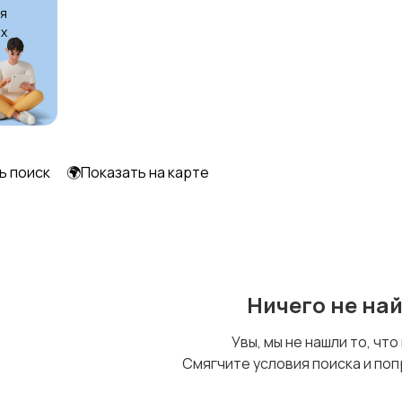
я
х
ь поиск
🌍Показать на карте
Ничего не на
Увы, мы не нашли то, что
Смягчите условия поиска и поп