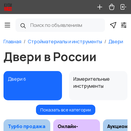
Главная
Стройматериалы и инструменты
Двери
Двери в России
Двери
Измерительные
6
инструменты
Показать все категории
Окна
Отопление и
9
вентиляция
3
Турбо продажа
Онлайн-
Аукционы