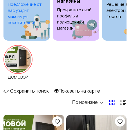
магазины
Предложение от
Решение дл
Превратите свой
Вас увидит
электронны
Потолки
Ручные инструменты
профиль в
максимум
Торгов
полноценный
посетителей!
магазин
Сантехника и
Стройматериалы
24
водоснабжение
4
ДОМОВОЙ
Электрика
Электроинструмент
1
ы
6
👉 Сохранить поиск
🌍Показать на карте
По новизне
Другое
10