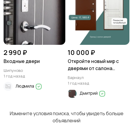
2 990 ₽
10 000 ₽
Входные двери
Откройте новый мир с
дверями от салона
Шипуново
«Гранд»!
1 год назад
Барнаул
1 год назад
Людмила
Дмитрий
Измените условия поиска, чтобы увидеть больше
объявлений