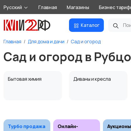
Русский
Главная
Магазины
Бизнес тариф
Каталог
Главная
Для дома и дачи
Сад и огород
Сад и огород в Рубц
Бытовая химия
Диваны и кресла
Охрана и
Подставки и тумбы
сигнализации
Турбо продажа
Онлайн-
Аукционы