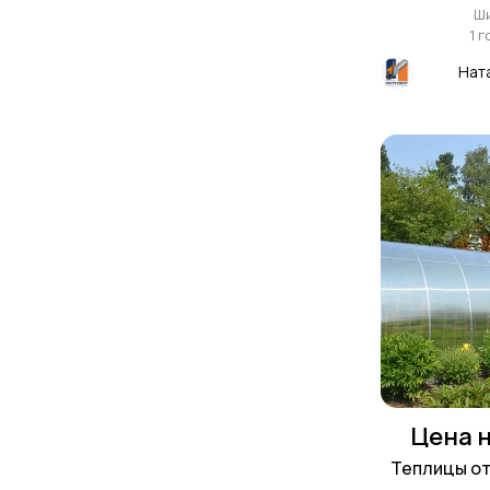
Ш
1 
Нат
Цена н
Теплицы от