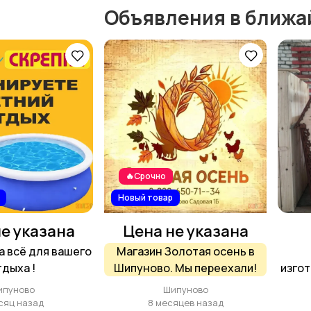
Объявления в ближа
🔥Срочно
Новый товар
е указана
Цена не указана
 всё для вашего
Магазин Золотая осень в
тдыха !
Шипуново. Мы переехали!
изго
и 
ипуново
Шипуново
сяц назад
8 месяцев назад