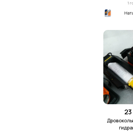
1 
Нат
23
Дровоколы
гидра