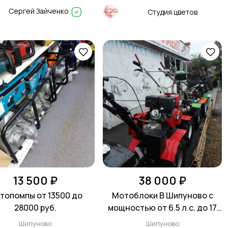
Сергей Зайченко
Студия цветов
13 500 ₽
38 000 ₽
топомпы от 13500 до
Мотоблоки В Шипуново с
28000 руб.
мощностью от 6.5 л.с. до 17
л.с
Шипуново
Шипуново