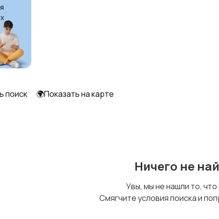
я
х
Шкафы и комоды
Другое
2
ь поиск
🌍Показать на карте
Ничего не на
Увы, мы не нашли то, что
Смягчите условия поиска и поп