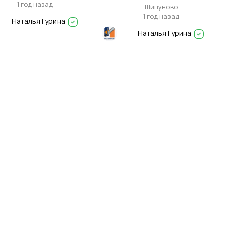
воды) и поверхностные
1 год назад
Шипуново
1 год назад
Наталья Гурина
Наталья Гурина