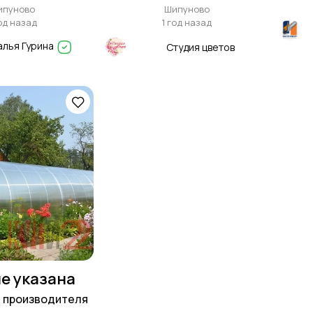
ипуново
Шипуново
год назад
1 год назад
алья Гурина
Студия цветов
е указана
 производителя