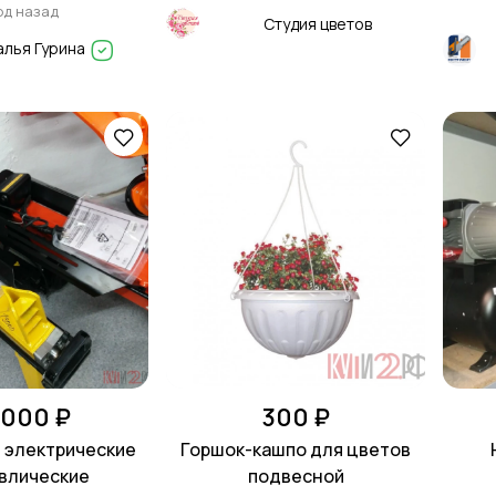
год назад
Студия цветов
алья Гурина
 000 ₽
300 ₽
 электрические
Горшок-кашпо для цветов
влические
подвесной