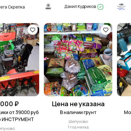
Данил Кудриков
ега Скрепка
 000 ₽
Цена не указана
ки от 39000 руб
В наличии грунт
Мо
не ИНСТРУМЕНТ
Шипуново
1 год назад
ипуново