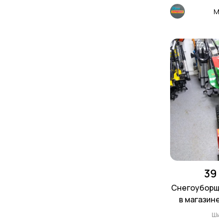
М
39
Снегоуборщи
в магази
Ш