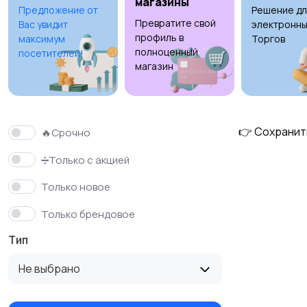
магазины
Предложение от
Решение дл
Превратите свой
Вас увидит
электронны
Столы и стулья
Текстиль и ковры
профиль в
максимум
Торгов
полноценный
посетителей!
магазин
👉 Сохранит
🔥Срочно
➗Только с акцией
Только новое
Только брендовое
Тип
Не выбрано