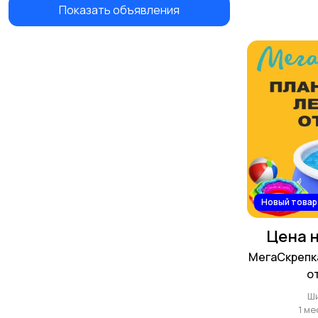
Показать объявления
Новый товар
Цена н
МегаСкрепка
о
Ш
1 ме