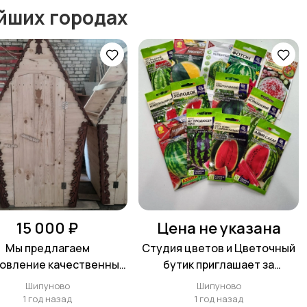
йших городах
15 000 ₽
Цена не указана
Мы предлагаем
Студия цветов и Цветочный
товление качественных
бутик приглашает за
прочных туалетов из
семенами, грунтом ...
Шипуново
Шипуново
дерева.
1 год назад
1 год назад