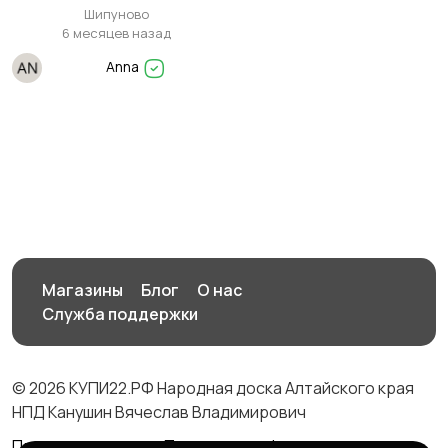
молодая собака, 8
Шипуново
месяцев
6 месяцев назад
Anna
Магазины
Блог
О нас
Служба поддержки
© 2026 КУПИ22.РФ Народная доска Алтайского края
НПД Канушин Вячеслав Владимирович
Правила сервиса
Политика конфиденциальности