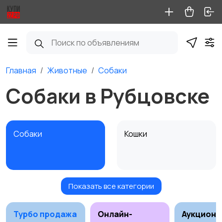
Главная
Животные
Собаки
Собаки в Рубцовске
Собаки
Кошки
Показать все категории
Птицы
Грызуны
Турбо продажа
Онлайн-
Аукционы