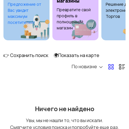
магазины
Предложение от
Решение дл
Превратите свой
Вас увидит
электронны
Рыбки
С/х животные
профиль в
максимум
Торгов
полноценный
посетителей!
магазин
Другие животные
Товары для животных
👉 Сохранить поиск
🌍Показать на карте
По новизне
Аквариумистика
Ничего не найдено
Увы, мы не нашли то, что вы искали.
Смягчите условия поиска и попробуйте еще раз.