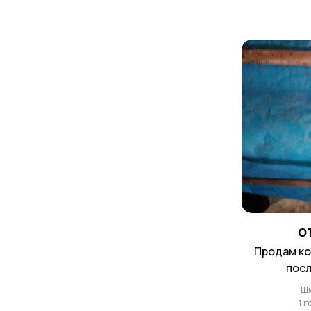
о
Продам корпусные рамки
посл
Ш
1 