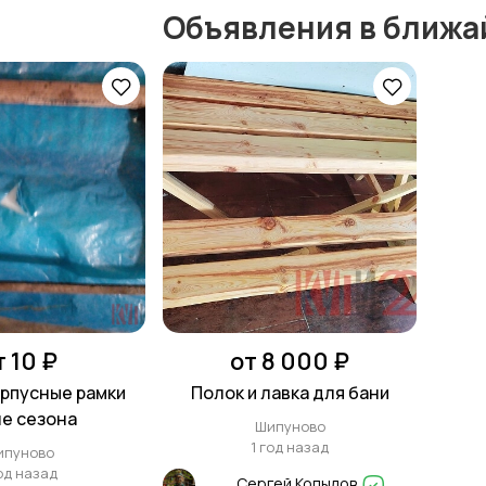
Объявления в ближа
т 10 ₽
от 8 000 ₽
Полок и лавка для бани
е сезона
Шипуново
1 год назад
ипуново
год назад
Сергей Копылов