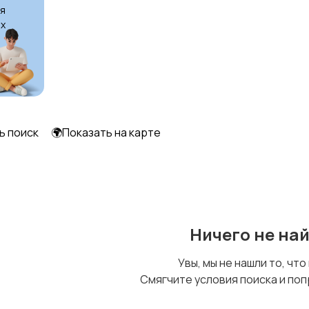
я
х
ь поиск
🌍Показать на карте
Ничего не на
Увы, мы не нашли то, что
Смягчите условия поиска и поп