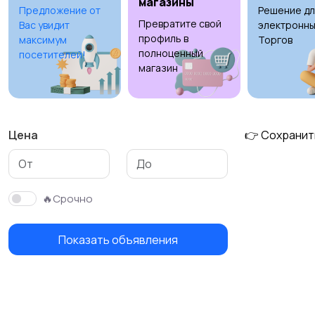
магазины
Предложение от
Решение дл
Превратите свой
Вас увидит
электронны
профиль в
максимум
Торгов
полноценный
посетителей!
магазин
Цена
👉 Сохранит
🔥Срочно
Показать объявления