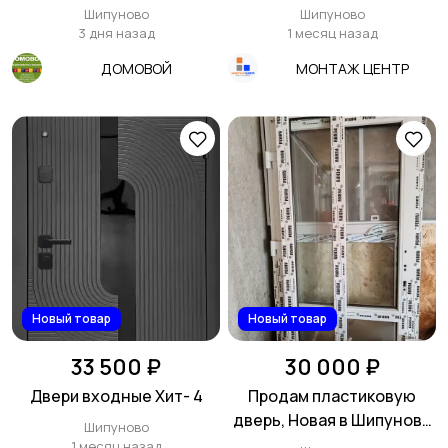
Двери в супермаркете
Шипуново
Шипуново
Домовой
3 дня назад
1 месяц назад
ДОМОВОЙ
МОНТАЖ ЦЕНТР
Новый товар
Новый товар
33 500 ₽
30 000 ₽
Двери входные Хит- 4
Продам пластиковую
дверь, Новая в Шипуново
Шипуново
❗❗❗
1 месяц назад