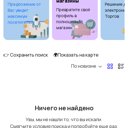
магазины
Предложение от
Решение дл
Превратите свой
Вас увидит
электронны
Потолки
Ручные инструменты
профиль в
максимум
Торгов
полноценный
посетителей!
магазин
Сантехника и
Стройматериалы
водоснабжение
👉 Сохранить поиск
🌍Показать на карте
По новизне
Электрика
Электроинструмент
ы
Ничего не найдено
Другое
Увы, мы не нашли то, что вы искали.
Смягчите условия поиска и попробуйте еще раз.