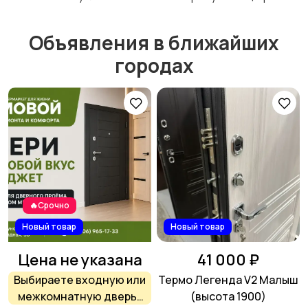
Объявления в ближайших
городах
🔥Срочно
Новый товар
Новый товар
Цена не указана
41 000 ₽
Выбираете входную или
Термо Легенда V2 Малыш
межкомнатную дверь?
(высота 1900)