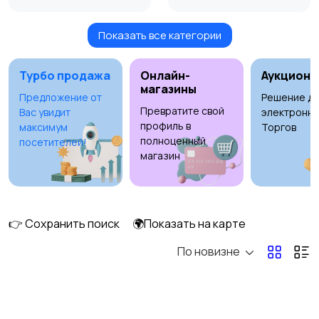
Показать все категории
Умные часы и
Стационарные
браслеты
телефоны
Турбо продажа
Онлайн-
Аукционы
магазины
Предложение от
Решение дл
Превратите свой
Вас увидит
электронны
Рации и спутниковые
Запчасти
профиль в
максимум
Торгов
телефоны
полноценный
посетителей!
магазин
Внешние
Зарядные устройства
аккумуляторы
👉 Сохранить поиск
🌍Показать на карте
По новизне
Чехлы
Аксессуары