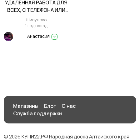
УДАЛЁННАЯ РАБОТА ДЛЯ
Производство
Рестораны и
ВСЕХ, С ТЕЛЕФОНА ИЛИ
общепит
ПК!
Шипуново
1 год назад
Анастасия
Сельское хозяйство
Спорт и красота
Страхование
Строительство и
ремонт
Магазины
Блог
О нас
Туризм и гостиницы
Управление
Служба поддержки
недвижимостью
© 2026 КУПИ22.РФ Народная доска Алтайского края