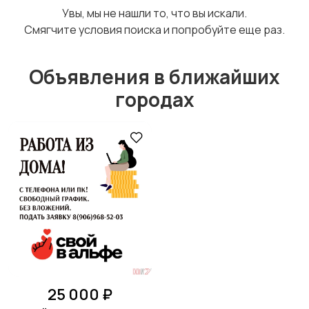
Увы, мы не нашли то, что вы искали.
Смягчите условия поиска и попробуйте еще раз.
Объявления в ближайших
Медицина
Начало карьеры
городах
Образование и наука
Офисный персонал
Перевозки, склад,
Продажи
закупки
25 000 ₽