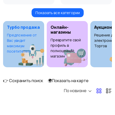
Показать все категории
Умные часы и
Стационарные
браслеты
телефоны
Турбо продажа
Онлайн-
Аукционы
магазины
Предложение от
Решение дл
Превратите свой
Вас увидит
электронны
Рации и спутниковые
Запчасти
профиль в
максимум
Торгов
телефоны
полноценный
посетителей!
магазин
Внешние
Зарядные устройства
аккумуляторы
👉 Сохранить поиск
🌍Показать на карте
По новизне
Чехлы
Аксессуары