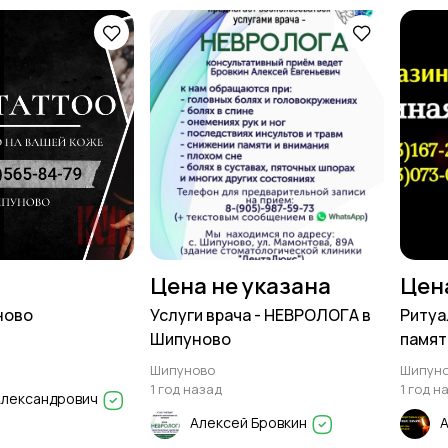
Цена не указана
Цен
ново
Услуги врача - НЕВРОЛОГА в
Ритуа
Шипуново
памят
Шипуново
Шипун
1 год назад
1 год н
Александрович
Алексей Бровкин