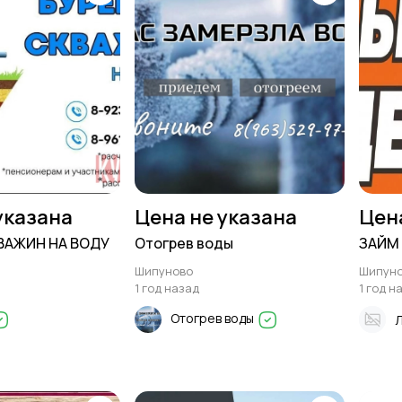
указана
Цена не указана
Цен
ВАЖИН НА ВОДУ
Отогрев воды
ЗАЙМ
Шипуново
Шипун
1 год назад
1 год н
Отогрев воды