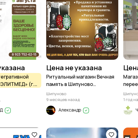
указана
Цена не указана
Цен
тегративной
Ритуальный магазин Вечная
Магаз
ЭЛИТМЕД» (г.
память в Шипуново
перее
роводит приём в
предлагает:
Шипуново
Шипун
 — ТОЛЬКО
д
9 месяцев назад
1 год н
ЕД
Александр
Ч