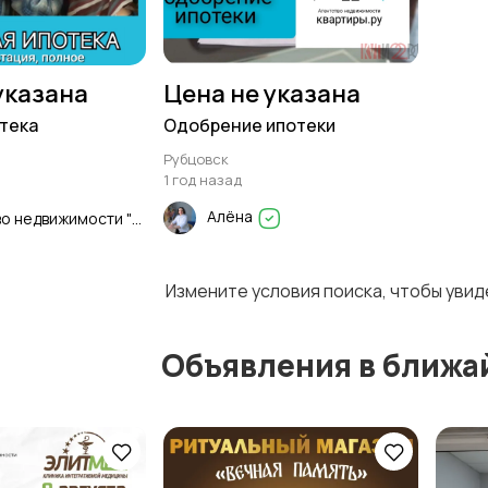
указана
Цена не указана
тека
Одобрение ипотеки
Рубцовск
1 год назад
Алёна
Агентство недвижимости "Квартиры.ру"- Рубцовск
Измените условия поиска, чтобы уви
Объявления в ближа