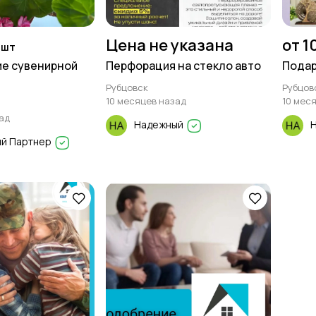
Цена не указана
от 1
 шт
ие сувенирной
Перфорация на стекло авто
Подар
Рубцовск
Рубцов
10 месяцев назад
10 мес
ад
Надежный
й Партнер