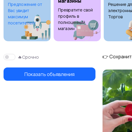
магазины
Предложение от
Решение дл
Превратите свой
Вас увидит
электронны
Изготовление на
Продукты питания
профиль в
максимум
Торгов
заказ
полноценный
1
посетителей!
магазин
👉 Сохранит
🔥Срочно
Показать объявления