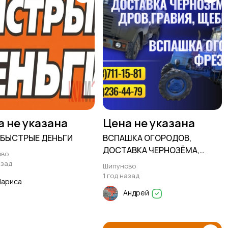
а не указана
Цена не указана
 БЫСТРЫЕ ДЕНЬГИ
ВСПАШКА ОГОРОДОВ,
ДОСТАВКА ЧЕРНОЗЁМА,
ово
УГЛЯ ДРОВ, ГРАВИЯ, ЩЕБНЯ и
азад
Шипуново
др
1 год назад
Лариса
Андрей