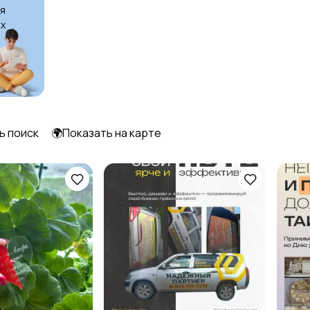
я
х
Уход за животными
Другое
6
ь поиск
🌍Показать на карте