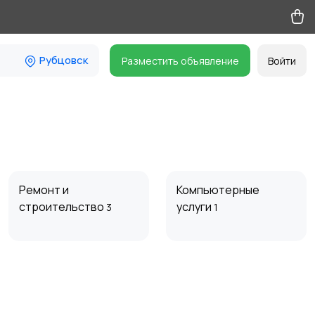
Рубцовск
Разместить объявление
Войти
Ремонт и
Компьютерные
строительство
услуги
3
1
Организация
Фото- и видеосъемка
праздников