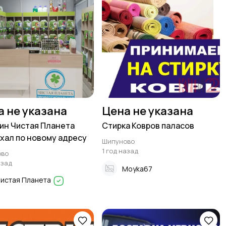
а не указана
Цена не указана
ин Чистая Планета
Стирка Ковров паласов
хал по новому адресу
Шипуново
1 год назад
ово
азад
Moyka67
истая Планета