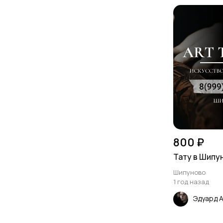
800 ₽
Тату в Шипу
Шипуново
1 год назад
Эдуард 