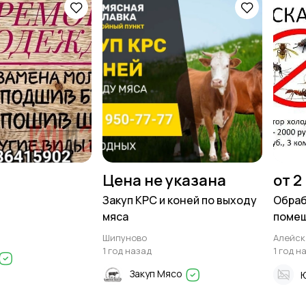
Цена не указана
от 2
Закуп КРС и коней по выходу
Обраб
мяса
помещ
Шипуново
Алейск
1 год назад
1 год н
Закуп Мясо