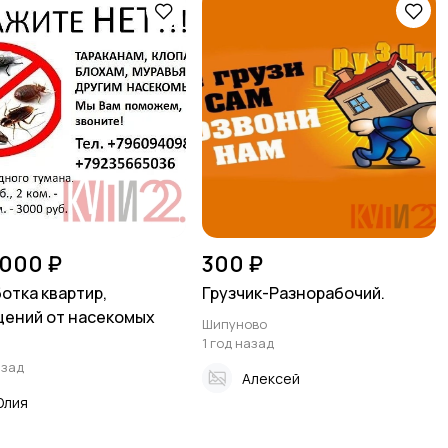
 000 ₽
300 ₽
отка квартир,
Грузчик-Разнорабочий.
ений от насекомых
Шипуново
1 год назад
азад
Алексей
Юлия