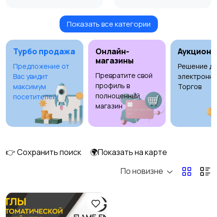
Показать все категории
Окна
Отопление и
вентиляция
1
Турбо продажа
Онлайн-
Аукционы
магазины
Предложение от
Решение дл
Превратите свой
Вас увидит
электронны
Потолки
Ручные инструменты
профиль в
максимум
Торгов
полноценный
посетителей!
магазин
Сантехника и
Стройматериалы
водоснабжение
👉 Сохранить поиск
🌍Показать на карте
По новизне
Электрика
Электроинструмент
ы