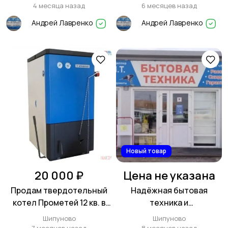
ОТ 6500 РУБ
4 месяца назад
6 месяцев назад
Андрей Лавренко
Андрей Лавренко
Новый товар
20 000 ₽
Цена не указана
Продам твердотельный
Надёжная бытовая
котел Прометей 12 кв. в
техника и
Шипуново
электроинструмент в
Шипуново
Шипуново
магазине Бытовая