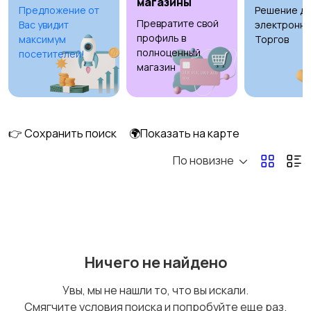
магазины
Предложение от
Решение дл
Превратите свой
Вас увидит
электронны
Освещение
Оформление
профиль в
максимум
Торгов
интерьера
полноценный
посетителей!
магазин
Охрана и
Подставки и тумбы
сигнализации
👉 Сохранить поиск
🌍Показать на карте
По новизне
Посуда
Растения и семена
1
Ничего не найдено
Сад и огород
Садовая мебель
Увы, мы не нашли то, что вы искали.
Смягчите условия поиска и попробуйте еще раз.