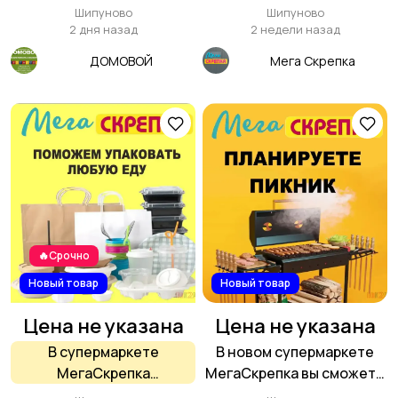
супермаркете Домовой
приобрести всё для
Шипуново
Шипуново
Шипуново
консервирования
2 дня назад
2 недели назад
заготовок на зиму
ДОМОВОЙ
Мега Скрепка
🔥Срочно
Новый товар
Новый товар
Цена не указана
Цена не указана
В супермаркете
В новом супермаркете
МегаСкрепка
МегаСкрепка вы сможете
широчайший
приобрести всё для