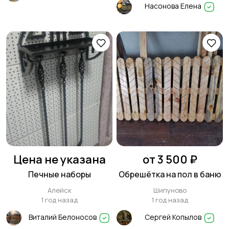
Насонова Елена
Цена не указана
от 3 500 ₽
Печные наборы
Обрешётка на пол в баню
Алейск
Шипуново
1 год назад
1 год назад
Виталий Белоносов
Сергей Копылов