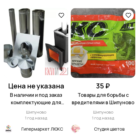
Цена не указана
35 ₽
В наличии и под заказ
Товары для борьбы с
комплектующие для
вредителями в Шипуново
дымоходов.
Шипуново
Шипуново
1 год назад
1 год назад
Гипермаркет ЛЮКС
Студия цветов