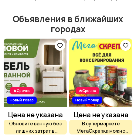
Объявления в ближайших
Столы и стулья
Текстиль и ковры
городах
Шкафы и комоды
Другое
2
🔥Срочно
🔥Срочно
Новый товар
Новый товар
Цена не указана
Цена не указана
Обновите ванную без
В супермаркете
лишних затрат в
МегаСкрепка можно