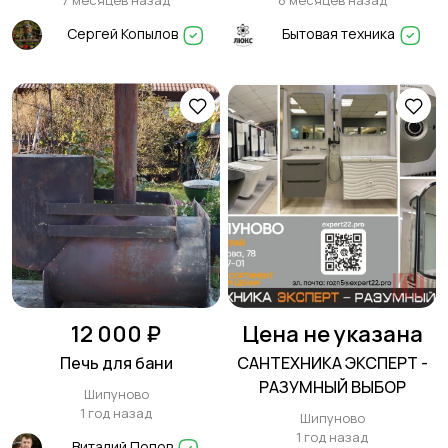
7 месяцев назад
8 месяцев назад
техника в Шипуново
Сергей Копылов
Бытовая техника
12 000 ₽
Цена не указана
Печь для бани
САНТЕХНИКА ЭКСПЕРТ -
РАЗУМНЫЙ ВЫБОР
Шипуново
1 год назад
Шипуново
1 год назад
Виталий Попов