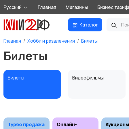
Русский
Главная
Магазины
Бизнес тариф
Каталог
Главная
Хобби и развлечения
Билеты
Билеты
Билеты
Видеофильмы
Материалы для
Музыка
творчества
Турбо продажа
Онлайн-
Аукционы