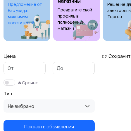
магазины
Предложение от
Решение дл
Превратите свой
Вас увидит
электронны
профиль в
максимум
Торгов
полноценный
посетителей!
магазин
Цена
👉 Сохранит
🔥Срочно
Тип
Не выбрано
Показать объявления