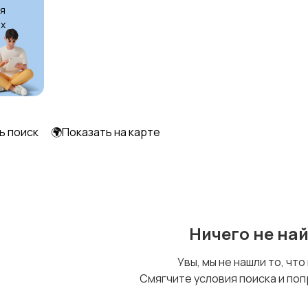
я
х
ь поиск
🌍Показать на карте
Ничего не на
Увы, мы не нашли то, что
Смягчите условия поиска и поп