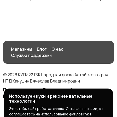
Медицина
Начало карьеры
Образование и наука
Офисный персонал
Магазины
Блог
О нас
Служба поддержки
© 2026 КУПИ22.РФ Народная доска Алтайского края
Перевозки, склад,
Продажи
НПД Канушин Вячеслав Владимирович
закупки
Правила сервиса
Политика конфиденциальности
Используем куки и рекомендательные
Политика использования cookie
технологии
Производство
Рестораны и
Это чтобы сайт работал лучше. Оставаясь с нами, вы
общепит
соглашаетесь на использование файлов куки.