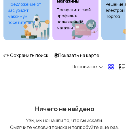
магазины
Предложение от
Решение дл
Превратите свой
Вас увидит
электронны
Госслужба
Добыча сырья,
профиль в
максимум
Торгов
энергетика
полноценный
посетителей!
магазин
Домашний персонал
Издательства и СМИ
👉 Сохранить поиск
🌍Показать на карте
По новизне
Информационные
Искусство и
технологии
развлечения
Ничего не найдено
Магазины
Маркетинг и реклама
Увы, мы не нашли то, что вы искали.
Смягчите условия поиска и попробуйте еще раз.