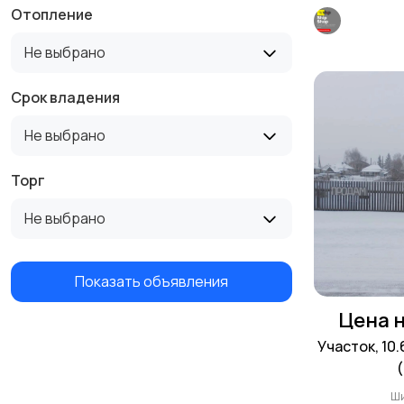
Отопление
Не выбрано
Срок владения
Не выбрано
Торг
Не выбрано
Показать объявления
Цена н
Участок, 10
Ш