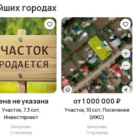
йших городах
ена не указана
от 1 000 000 ₽
Участок, 7.3 сот,
Участок, 10 сот, Поселения
Инвестпроект
(ИЖС)
Шипуново
Шипуново
1 год назад
1 год назад