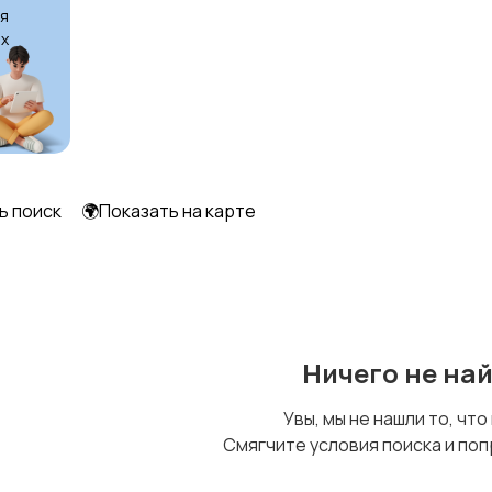
я
х
ь поиск
🌍Показать на карте
Ничего не на
Увы, мы не нашли то, что
Смягчите условия поиска и поп