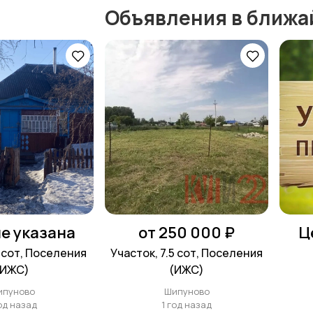
Объявления в ближа
е указана
от 250 000 ₽
Ц
4 сот, Поселения
Участок, 7.5 сот, Поселения
(ИЖС)
(ИЖС)
ипуново
Шипуново
год назад
1 год назад