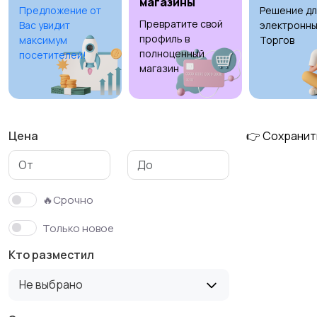
магазины
Предложение от
Решение дл
Превратите свой
Вас увидит
электронны
профиль в
максимум
Торгов
полноценный
посетителей!
магазин
Цена
👉 Сохранит
🔥Срочно
Только новое
Кто разместил
Не выбрано