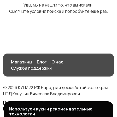
Увы, мы не нашли то, что вы искали.
природе
дартс
Смягчите условия поиска и попробуйте еще раз.
Тренажеры и фитнес
Спортивное питание
Другое
Магазины
Блог
О нас
Служба поддержки
© 2026 КУПИ22.РФ Народная доска Алтайского края
НПД Канушин Вячеслав Владимирович
Правила сервиса
Политика конфиденциальности
Используем куки и рекомендательные
Политика использования cookie
технологии