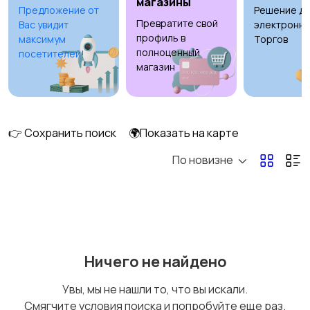
магазины
Предложение от
Решение дл
Превратите свой
Вас увидит
электронны
Бильярд и боулинг
Водные виды спорта
профиль в
максимум
Торгов
полноценный
посетителей!
магазин
Единоборства
Зимние виды спорта
👉 Сохранить поиск
🌍Показать на карте
По новизне
Игры с мячом
Охота и рыбалка
Ничего не найдено
Туризм и отдых на
Теннис, бадминтон,
Увы, мы не нашли то, что вы искали.
природе
дартс
Смягчите условия поиска и попробуйте еще раз.