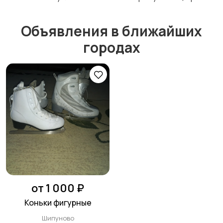
Объявления в ближайших
Тренажеры и фитнес
Спортивное питание
городах
Другое
от 1 000 ₽
Коньки фигурные
Шипуново