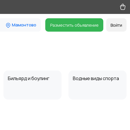
Мамонтово
Разместить объявление
Войти
Бильярд и боулинг
Водные виды спорта
Туризм и отдых на
Теннис, бадминтон,
природе
дартс