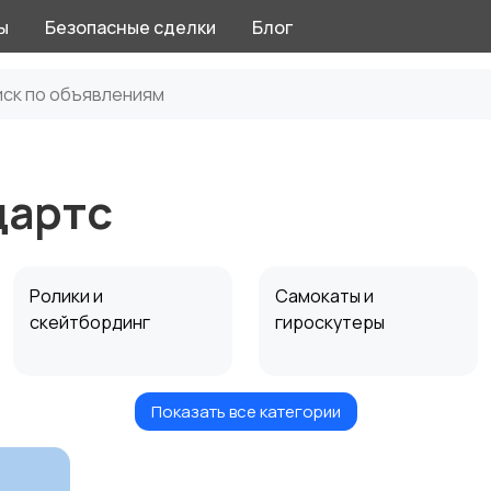
ы
Безопасные сделки
Блог
дартс
Ролики и
Самокаты и
скейтбординг
гироскутеры
Показать все категории
Игры с мячом
Охота и рыбалка