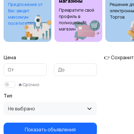
магазины
Предложение от
Решение дл
Превратите свой
Вас увидит
электронны
Тренажеры и фитнес
Спортивное питание
профиль в
максимум
Торгов
полноценный
посетителей!
магазин
Цена
👉 Сохранит
🔥Срочно
Тип
Не выбрано
Показать объявления