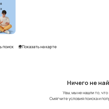
я
х
Другое
ь поиск
🌍Показать на карте
Ничего не на
Увы, мы не нашли то, что
Смягчите условия поиска и поп