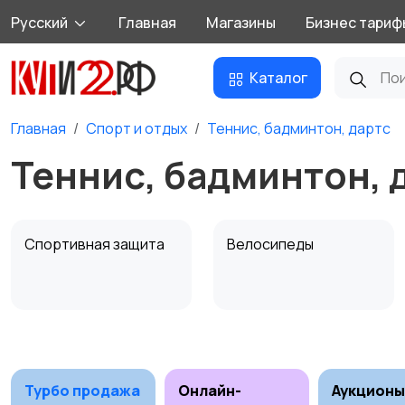
Русский
Главная
Магазины
Бизнес тариф
Каталог
Главная
Спорт и отдых
Теннис, бадминтон, дартс
Теннис, бадминтон, 
Спортивная защита
Велосипеды
Единоборства
Зимние виды спорта
Турбо продажа
Онлайн-
Аукционы