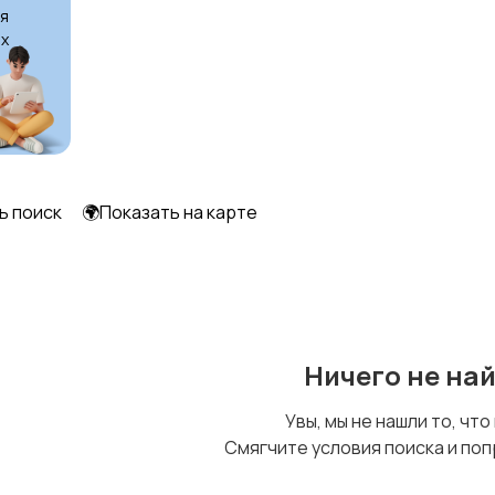
я
х
ь поиск
🌍Показать на карте
Ничего не на
Увы, мы не нашли то, что
Смягчите условия поиска и поп