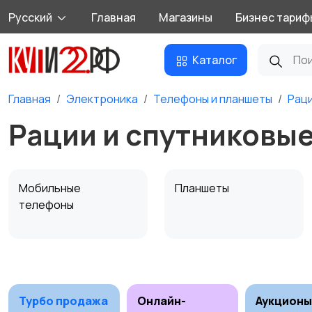
Русский
Главная
Магазины
Бизнес тариф
Каталог
Главная
Электроника
Телефоны и планшеты
Раци
Рации и спутниковы
Мобильные
Планшеты
телефоны
Внешние
Зарядные устройства
аккумуляторы
Турбо продажа
Онлайн-
Аукционы