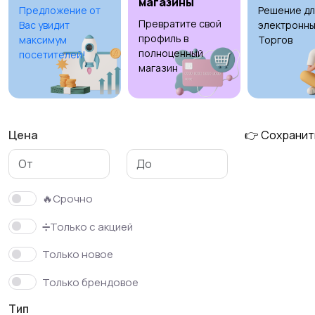
магазины
Предложение от
Решение дл
Превратите свой
Вас увидит
электронны
профиль в
максимум
Торгов
полноценный
посетителей!
магазин
Цена
👉 Сохранит
🔥Срочно
➗Только с акцией
Только новое
Только брендовое
Тип