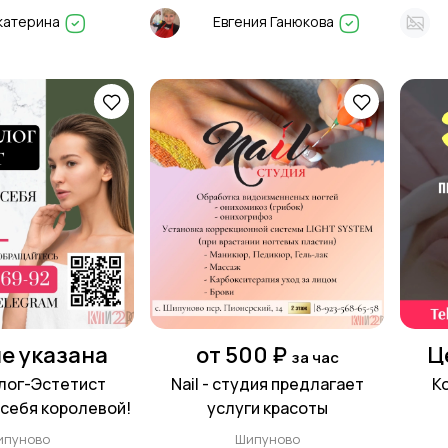
катерина
Евгения Ганюкова
е указана
от 500 ₽
Ц
за час
лог-Эстетист
Nail - студия предлагает
К
себя королевой!
услуги красоты
ипуново
Шипуново