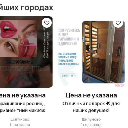
йших городах
ена не указана
Цена не указана
ращивание ресниц ,
Отличный подарок 🎁 для
рманентный макияж
наших девушек!
Шипуново
Шипуново
1 год назад
1 год назад