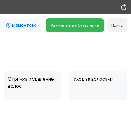
Мамонтово
Разместить объявление
Войти
Стрижка и удаление
Уход за волосами
волос
Средства для
Другое
гигиены