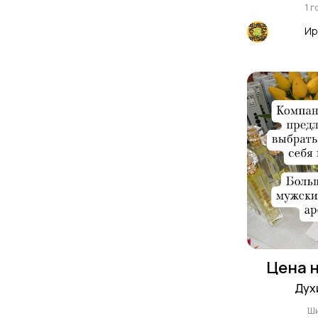
1 
Ир
Цена н
Дух
Ш