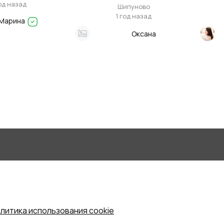
флористика.
год назад
Шипуново
1 год назад
Марина
Оксана
литика использования cookie