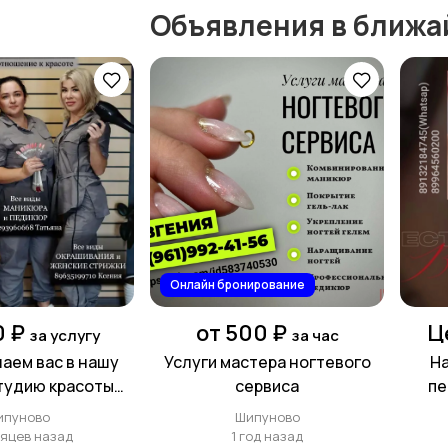
Объявления в ближа
Онлайн бронирование
0 ₽
от 500 ₽
Ц
за услугу
за час
шаем вас в нашу
Услуги мастера ногтевого
На
тудию красоты
сервиса
пе
оба"! 🌟
ипуново
Шипуново
сяцев назад
1 год назад