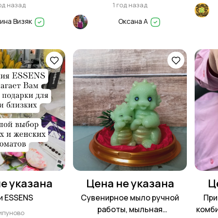
год назад
1 год назад
ина Визяк
Оксана А
е указана
Цена не указана
Ц
и ESSENS
Сувенирное мыло ручной
При
работы, мыльная
комб
ипуново