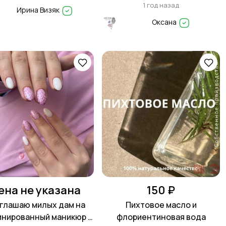
1 год назад
Ирина Визяк
Оксана
ена не указана
150 ₽
глашаю милых дам на
Пихтовое масло и
инированный маникюр и
флориентиновая вода