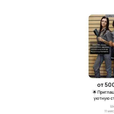
от 50
🌟 Пригла
уютную с
"Ос
Ш
11 ме