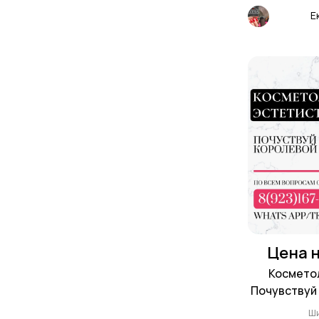
Е
Цена н
Космето
Почувствуй 
Ш