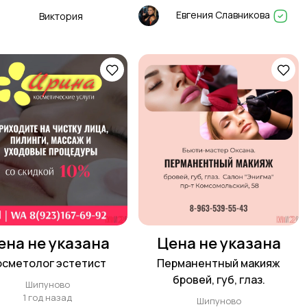
Евгения Славникова
Виктория
ена не указана
Цена не указана
осметолог эстетист
Перманентный макияж
бровей, губ, глаз.
Шипуново
1 год назад
Шипуново