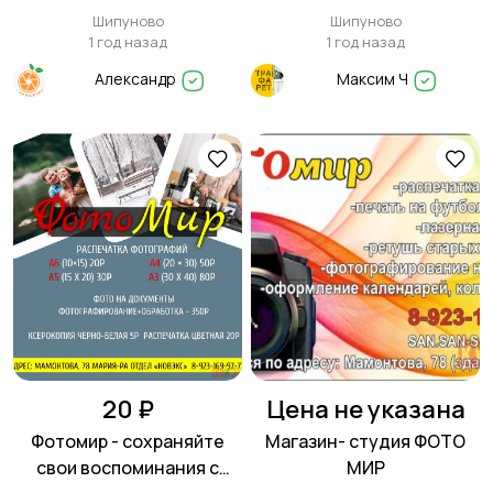
Апельсин
Шипуново
Шипуново
1 год назад
1 год назад
Александр
Максим Ч
20 ₽
Цена не указана
Фотомир - сохраняйте
Магазин- студия ФОТО
свои воспоминания с
МИР