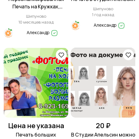
Печать на Кружках,
Шипуново
Футболках, Подушках и
1 год назад
Шипуново
Многом Другом! 🎁
10 месяцев назад
Александр
Создайте Уникальный
Александр
Подарок!
Цена не указана
20 ₽
Печать больших
В Студии Апельсин можно