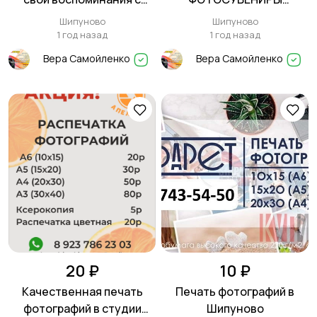
нами!
ФОТОПЕЧАТЬ
Шипуново
Шипуново
1 год назад
1 год назад
Вера Самойленко
Вера Самойленко
20 ₽
10 ₽
Качественная печать
Печать фотографий в
фотографий в студии
Шипуново