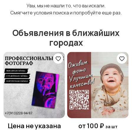
Увы, мы не нашли то, что вы искали.
праздников
Смягчите условия поиска и попробуйте еще раз.
Объявления в ближайших
Изготовление на
Продукты питания
городах
заказ
Уход за животными
Другое
1
Цена не указана
от 100 ₽
за шт