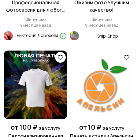
Профессиональная
Оживим фото Улучшим
фотосессия для любого
качество!
случая
Шипуново
Шипуново
4 месяца назад
9 месяцев назад
Виктория Дорохова
Ship-Shop
от 100 ₽
от 10 ₽
за услугу
за услугу
Персонализированная
Печать в студии Апельсин