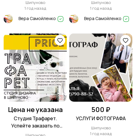
нами!
Шипуново
Шипуново
1 год назад
1 год назад
Вера Самойленко
Вера Самойленко
Цена не указана
500 ₽
Студия Трафарет.
УСЛУГИ ФОТОГРАФА
Успейте заказать по
Шипуново
старым ценам!
1 год назад
Шипуново