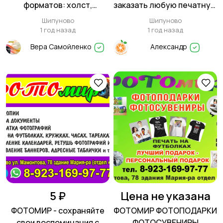
форматов: холст,
заказать любую печатную
фотографии и плакаты,
продукцию
Шипуново
Шипуново
плоттерная резка
1 год назад
1 год назад
Вера Самойленко
Александр
5 ₽
Цена не указана
ФОТОМИР - сохраняйте
ФОТОМИР ФОТОПОДАРКИ
свои воспоминания с
ФОТОСУВЕНИРЫ