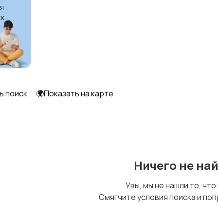
я
х
ь поиск
🌍Показать на карте
Ничего не на
Увы, мы не нашли то, что
Смягчите условия поиска и поп