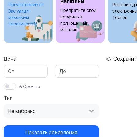
магазины
Предложение от
Решение дл
Превратите свой
Вас увидит
электронны
профиль в
максимум
Торгов
полноценный
посетителей!
магазин
Цена
👉 Сохранит
🔥Срочно
Тип
Не выбрано
Показать объявления