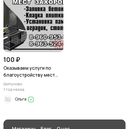
100 ₽
Оказываем услуги по
благоустройству мест
захоронений
Шипуново
1 год назад
Ольга
Магазины
Блог
О нас