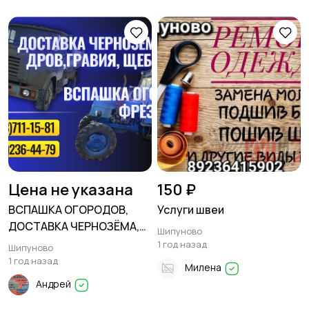
Цена не указана
150 ₽
ВСПАШКА ОГОРОДОВ,
Услуги швеи
ДОСТАВКА ЧЕРНОЗЁМА,
Шипуново
УГЛЯ ДРОВ, ГРАВИЯ,
1 год назад
Шипуново
ЩЕБНЯ и др
1 год назад
Милена
Андрей