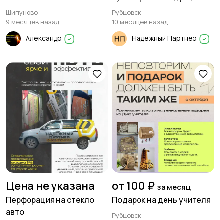
Шипуново предлагает:
Шипуново
Рубцовск
9 месяцев назад
10 месяцев назад
Александр
Надежный Партнер
Цена не указана
от 100 ₽
за месяц
Перфорация на стекло
Подарок на день учителя
авто
Рубцовск