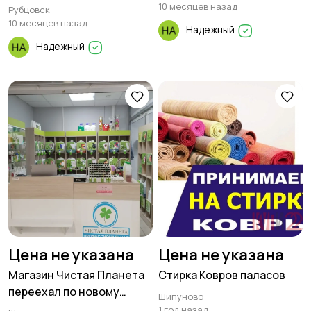
10 месяцев назад
Рубцовск
10 месяцев назад
Надежный
Надежный
Цена не указана
Цена не указана
Магазин Чистая Планета
Стирка Ковров паласов
переехал по новому
Шипуново
адресу
1 год назад