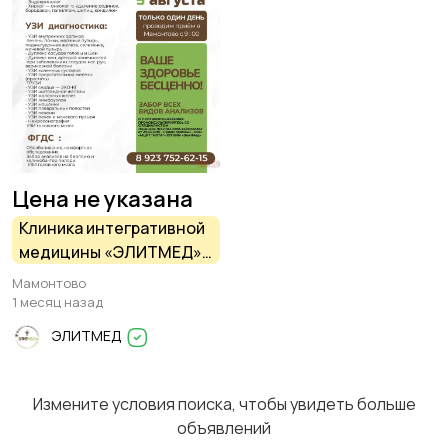
Изготовление на
Продукты питания
заказ
Уход за животными
Другое
1
Цена не указана
Клиника интегративной
медицины «ЭЛИТМЕД»
(г. Барнаул) проводит
Мамонтово
приём в Мамонтово —
1 месяц назад
ТОЛЬКО ОДИН ДЕНЬ
ЭЛИТМЕД
Измените условия поиска, чтобы увидеть больше
объявлений