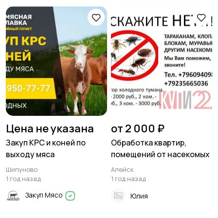
Цена не указана
от 2 000 ₽
Закуп КРС и коней по
Обработка квартир,
выходу мяса
помещений от насекомых
Шипуново
Алейск
1 год назад
1 год назад
Закуп Мясо
Юлия