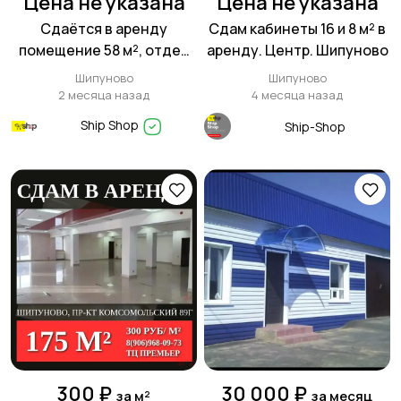
Цена не указана
Цена не указана
Сдаётся в аренду
Сдам кабинеты 16 и 8 м² в
помещение 58 м², отдел
аренду. Центр. Шипуново
номер 2 магазина «Луч»
Шипуново
Шипуново
по улице Мамонтова 80
2 месяца назад
4 месяца назад
Ship Shop
Ship-Shop
300 ₽
30 000 ₽
за м²
за месяц