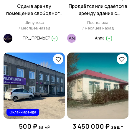
Сдам в аренду
Продаётся или сдаётся в
помещение свободного
аренду здание с
назначения площадью 175
капитальным ремонтом в
Шипуново
Поспелиха
м² в Шипуново
Поспелихе
7 месяцев назад
7 месяцев назад
ТРЦ ПРЕМЬЕР
Anna
Онлайн аренда
500 ₽
3 450 000 ₽
за м²
за шт