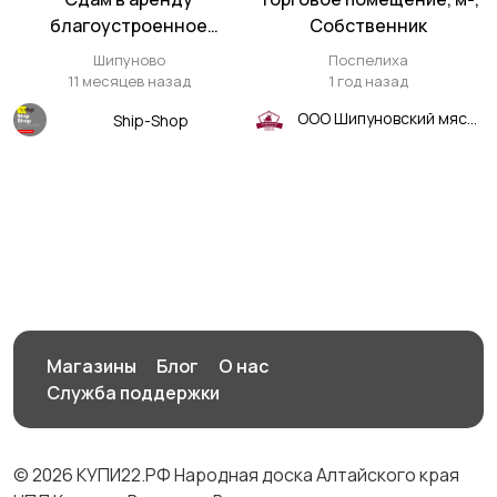
благоустроенное
Собственник
помещение 46 кв м.
Шипуново
Поспелиха
Шипуново
11 месяцев назад
1 год назад
ООО Шипуновский мясокомбинат
Ship-Shop
Магазины
Блог
О нас
Служба поддержки
© 2026 КУПИ22.РФ Народная доска Алтайского края