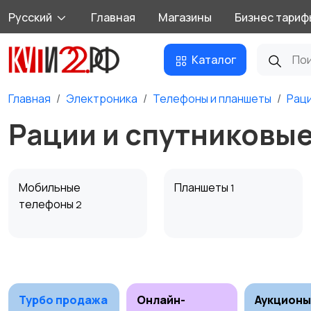
Русский
Главная
Магазины
Бизнес тариф
Каталог
Главная
Электроника
Телефоны и планшеты
Раци
Рации и спутниковые
Мобильные
Планшеты
1
телефоны
2
Внешние
Зарядные устройства
аккумуляторы
Турбо продажа
Онлайн-
Аукционы