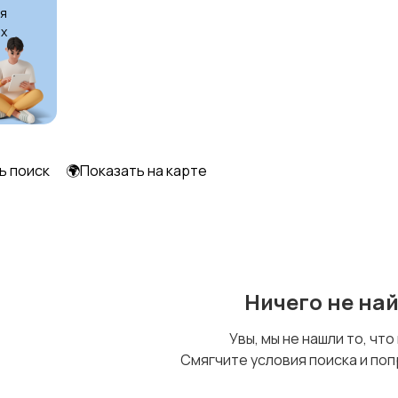
я
х
ь поиск
🌍Показать на карте
Ничего не на
Увы, мы не нашли то, что
Смягчите условия поиска и поп