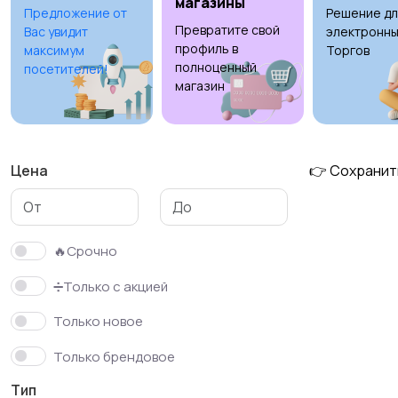
магазины
Предложение от
Решение дл
Превратите свой
Вас увидит
электронны
профиль в
максимум
Торгов
полноценный
посетителей!
магазин
Цена
👉 Сохранит
🔥Срочно
➗Только с акцией
Только новое
Только брендовое
Тип