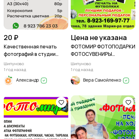
20 ₽
Цена не указана
Качественная печать
ФОТОМИР ФОТОПОДАРКИ
фотографий в студии
ФОТОСУВЕНИРЫ
Апельсин
ФОТОПЕЧАТЬ
Шипуново
Шипуново
1 год назад
1 год назад
Александр
Вера Самойленко