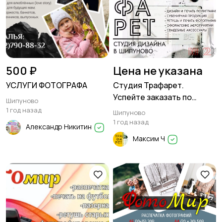
500 ₽
Цена не указана
УСЛУГИ ФОТОГРАФА
Студия Трафарет.
Успейте заказать по
Шипуново
старым ценам!
1 год назад
Шипуново
1 год назад
Александр Никитин
Максим Ч