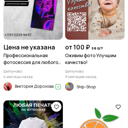
Цена не указана
от 100 ₽
за шт
Профессиональная
Оживим фото Улучшим
фотосессия для любого
качество!
случая
Шипуново
Шипуново
4 месяца назад
9 месяцев назад
Виктория Дорохова
Ship-Shop