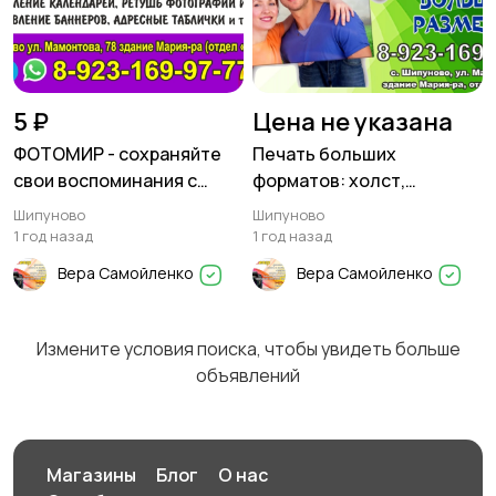
5 ₽
Цена не указана
ФОТОМИР - сохраняйте
Печать больших
свои воспоминания с
форматов: холст,
нами!
фотографии и плакаты,
Шипуново
Шипуново
плоттерная резка
1 год назад
1 год назад
Вера Самойленко
Вера Самойленко
Измените условия поиска, чтобы увидеть больше
объявлений
Магазины
Блог
О нас