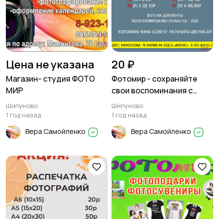
Цена не указана
20 ₽
Магазин- студия ФОТО
Фотомир - сохраняйте
МИР
свои воспоминания с
нами!
Шипуново
Шипуново
1 год назад
1 год назад
Вера Самойленко
Вера Самойленко