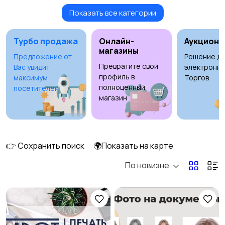
Показать все категории
Красота и здоровье
Перевозки
25
37
Турбо продажа
Онлайн-
Аукционы
магазины
Предложение от
Решение дл
Превратите свой
Вас увидит
электронны
Ремонт и
Компьютерные
профиль в
максимум
Торгов
строительство
услуги
полноценный
52
12
посетителей!
магазин
Деловые услуги
Уборка
12
4
👉 Сохранить поиск
🌍Показать на карте
По новизне
Автоуслуги
Ремонт техники
22
3