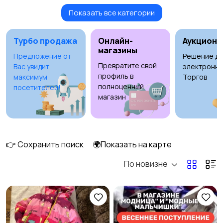
Показать все категории
Игрушки и игры
Коляски
1
1
Турбо продажа
Онлайн-
Аукционы
магазины
Предложение от
Решение дл
Превратите свой
Вас увидит
электронны
Кормление и питание
Купание
профиль в
максимум
Торгов
полноценный
посетителей!
магазин
Обустройство
Подгузники и горшки
детской
👉 Сохранить поиск
🌍Показать на карте
По новизне
Радио- и видеоняни
Товары для мам