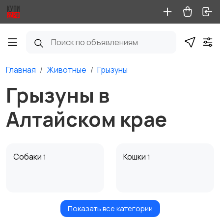
Главная
Животные
Грызуны
Грызуны в
Алтайском крае
Собаки
Кошки
1
1
Показать все категории
Птицы
Грызуны
6
1