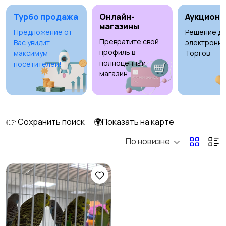
Турбо продажа
Онлайн-
Аукционы
магазины
Предложение от
Решение дл
Превратите свой
Вас увидит
электронны
Рыбки
С/х животные
2
2
профиль в
максимум
Торгов
полноценный
посетителей!
магазин
Другие животные
Товары для животных
👉 Сохранить поиск
🌍Показать на карте
13
По новизне
Аквариумистика