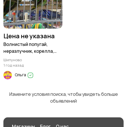
Цена не указана
Волнистый попугай,
неразлучник, корелла,
кролик, шиншилла,
Шипуново
хомячки
1 год назад
Ольга
Измените условия поиска, чтобы увидеть больше
объявлений
Магазины
Блог
О нас