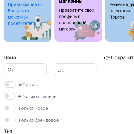
магазины
Предложение от
Решение дл
Превратите свой
Вас увидит
электронны
профиль в
максимум
Торгов
полноценный
посетителей!
магазин
Цена
👉 Сохранит
🔥Срочно
➗Только с акцией
Только новое
Только брендовое
Тип