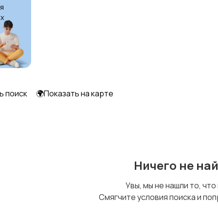
я
х
ь поиск
🌍Показать на карте
Ничего не на
Увы, мы не нашли то, что
Смягчите условия поиска и поп