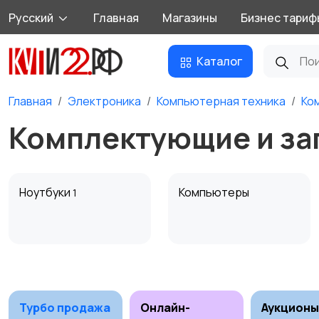
Русский
Главная
Магазины
Бизнес тариф
Каталог
Главная
Электроника
Компьютерная техника
Ко
Комплектующие и зап
Ноутбуки
Компьютеры
1
Мультимедиа
Накопители данных и
картридеры
Турбо продажа
Онлайн-
Аукционы