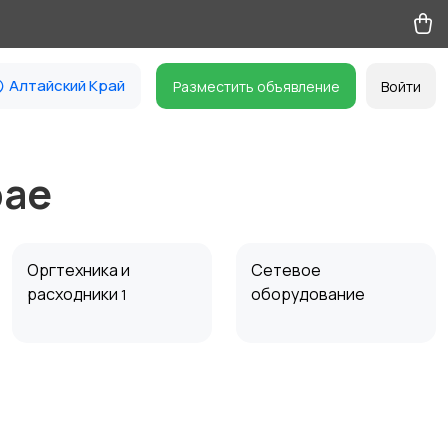
Алтайский Край
Разместить объявление
Войти
рае
Оргтехника и
Сетевое
расходники
оборудование
1
Комплектующие и
Аксессуары
запчасти