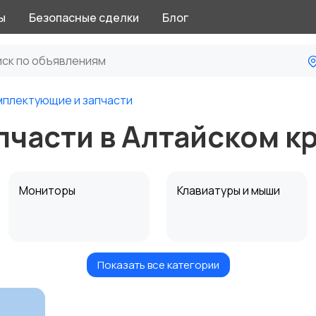
ы
Безопасные сделки
Блог
мплектующие и запчасти
части в Алтайском к
Мониторы
Клавиатуры и мыши
Показать все категории
Программное
Рули, джойстики,
обеспечение
геймпады