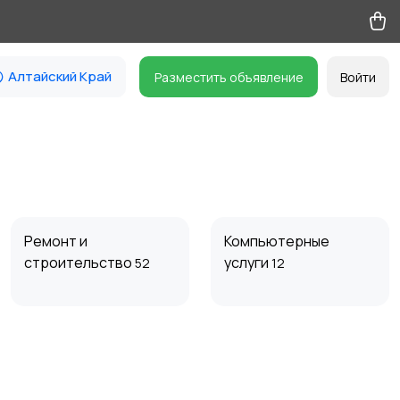
Алтайский Край
Разместить объявление
Войти
Ремонт и
Компьютерные
строительство
услуги
52
12
Организация
Фото- и видеосъемка
праздников
61
14