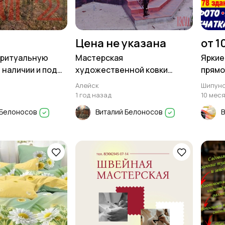
Цена не указана
от 1
 ритуальную
Мастерская
Яркие
 наличии и под
художественной ковки
прямо
ЗОДЧИЙ изготовит
Шипун
Алейск
Шипун
1 год назад
10 мес
 Белоносов
Виталий Белоносов