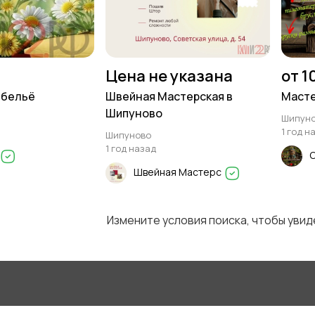
Цена не указана
от 1
 бельё
Швейная Мастерская в
Масте
Шипуново
Шипун
1 год н
Шипуново
1 год назад
Швейная Мастерс
Измените условия поиска, чтобы уви