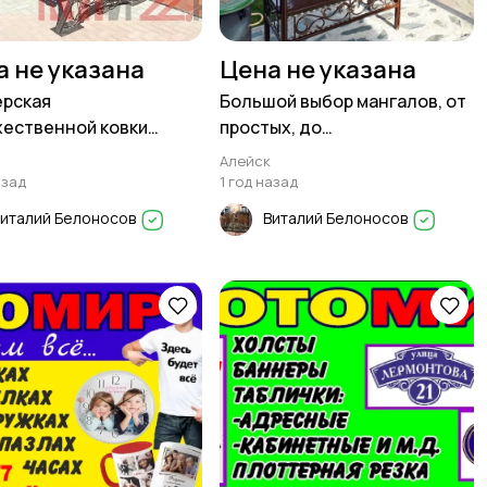
а не указана
Цена не указана
рская
Большой выбор мангалов, от
ественной ковки
простых, до
Й изготовит
профессиональных
Алейск
азад
1 год назад
италий Белоносов
Виталий Белоносов