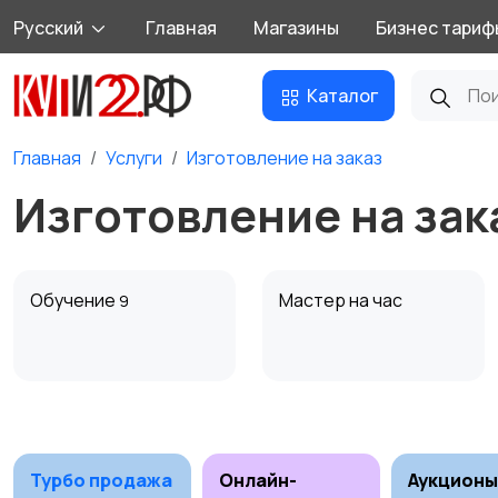
Русский
Главная
Магазины
Бизнес тариф
Каталог
Главная
Услуги
Изготовление на заказ
Изготовление на зак
Обучение
Мастер на час
9
Деловые услуги
Уборка
12
4
Турбо продажа
Онлайн-
Аукционы