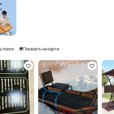
я
х
Уход за животными
Другое
23
ь поиск
🌍Показать на карте