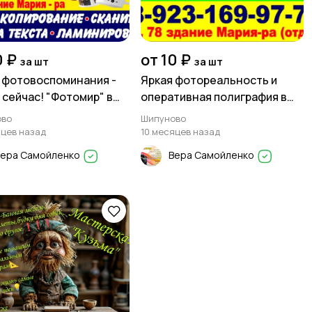
0 ₽
от 10 ₽
за шт
за шт
 фотовоспоминания -
Яркая фотореальность и
 сейчас! "Фотомир" в
оперативная полиграфия в
ово!
"Фотомире"!
ово
Шипуново
яцев назад
10 месяцев назад
Вера Самойленко
Вера Самойленко