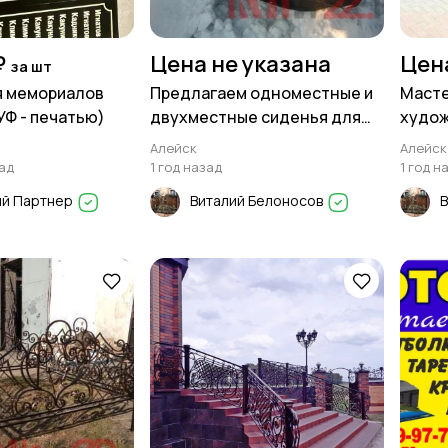
₽
Цена не указана
Цен
за шт
я мемориалов
Предлагаем одноместные и
Масте
УФ - печатью)
двухместные сиденья для
худож
саней
ЗОДЧИ
Алейск
Алейск
ад
1 год назад
1 год н
й Партнер
Виталий Белоносов
В