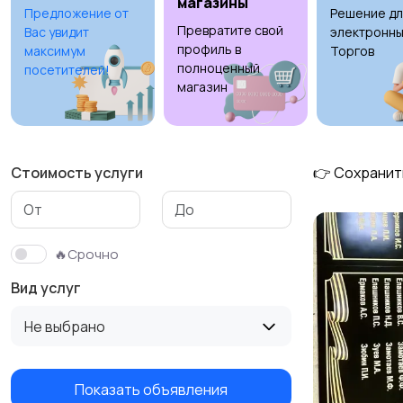
магазины
Предложение от
Решение дл
Превратите свой
Вас увидит
электронны
Изготовление на
Продукты питания
22
профиль в
максимум
Торгов
заказ
полноценный
6
посетителей!
магазин
Стоимость услуги
👉 Сохранит
🔥Срочно
Вид услуг
Не выбрано
Показать объявления