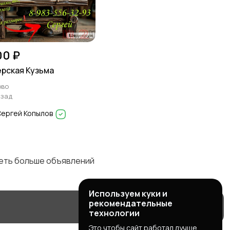
00 ₽
рская Кузьма
ово
азад
Сергей Копылов
деть больше объявлений
Используем куки и
рекомендательные
технологии
Это чтобы сайт работал лучше.