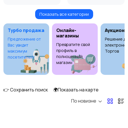
Показать все категории
Измельчение и
Климатическая
смешивание
техника
Турбо продажа
Онлайн-
Аукционы
магазины
Предложение от
Решение дл
Превратите свой
Вас увидит
электронны
Кулеры и фильтры для
Плиты и духовые
профиль в
максимум
Торгов
воды
шкафы
полноценный
посетителей!
магазин
Посудомоечные
Приготовление еды
машины
👉 Сохранить поиск
🌍Показать на карте
По новизне
Приготовление
Пылесосы и
напитков
пароочистители