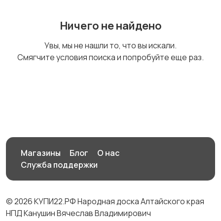
Ничего не найдено
Стиральные машины
Утюги и уход за
Увы, мы не нашли то, что вы искали.
одеждой
Смягчите условия поиска и попробуйте еще раз.
Холодильники
Швейное
1
оборудование
Магазины
Блог
О нас
Служба поддержки
© 2026 КУПИ22.РФ Народная доска Алтайского края
НПД Канушин Вячеслав Владимирович