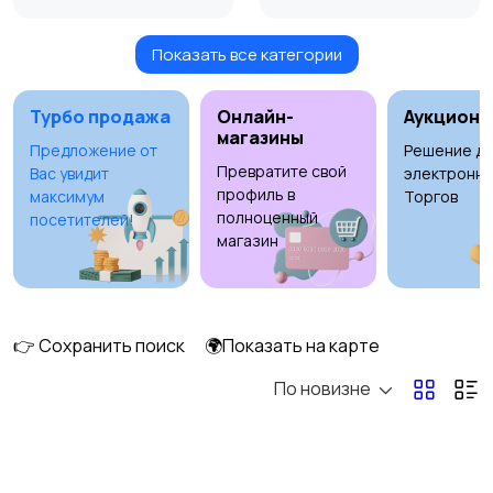
Показать все категории
Продажа участка
Аренда квартиры
8
длительно
3
Турбо продажа
Онлайн-
Аукционы
магазины
Предложение от
Решение дл
Превратите свой
Вас увидит
электронны
Аренда комнаты
Аренда дома
профиль в
максимум
Торгов
длительно
длительно
полноценный
посетителей!
магазин
Аренда квартиры
Аренда комнаты
посуточно
посуточно
👉 Сохранить поиск
🌍Показать на карте
1
По новизне
Аренда дома
Коммерческая
посуточно
недвижимость
9