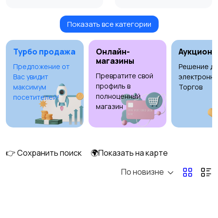
Показать все категории
Масла и автохимия
Автоэлектроника и
GPS
Турбо продажа
Онлайн-
Аукционы
магазины
Предложение от
Решение дл
Превратите свой
Вас увидит
электронны
Аксессуары и
Аудио и видео
профиль в
максимум
Торгов
инструменты
полноценный
посетителей!
магазин
Противоугонные
Багажные системы и
устройства
прицепы
👉 Сохранить поиск
🌍Показать на карте
1
По новизне
Мотоэкипировка
Другое
8