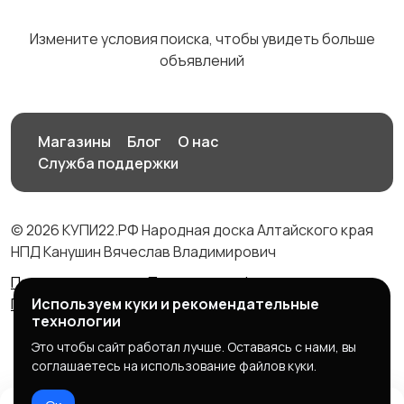
Измените условия поиска, чтобы увидеть больше
объявлений
Управление
Финансы
2
персоналом
Магазины
Блог
О нас
Служба поддержки
Юриспруденция
© 2026 КУПИ22.РФ Народная доска Алтайского края
НПД Канушин Вячеслав Владимирович
Правила сервиса
Политика конфиденциальности
Используем куки и рекомендательные
Политика использования cookie
технологии
Это чтобы сайт работал лучше. Оставаясь с нами, вы
соглашаетесь на использование файлов куки.