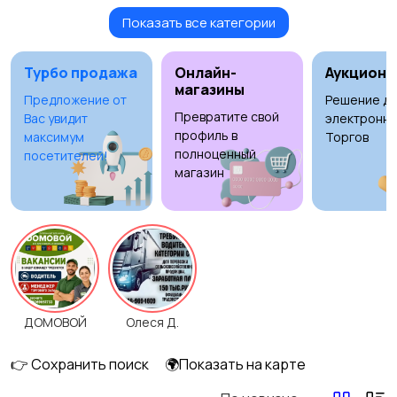
Показать все категории
Бытовые услуги и
Высший менеджмент
клининг
Турбо продажа
Онлайн-
Аукционы
магазины
Предложение от
Решение дл
Превратите свой
Вас увидит
электронны
Госслужба
Добыча сырья,
1
профиль в
максимум
Торгов
энергетика
полноценный
посетителей!
магазин
Домашний персонал
Издательства и СМИ
ДОМОВОЙ
Олеся Д.
Информационные
Искусство и
технологии
развлечения
👉 Сохранить поиск
🌍Показать на карте