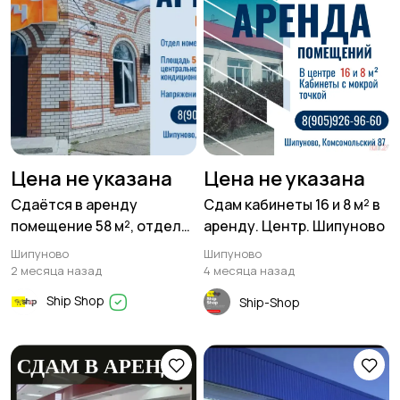
Прочие строения
Продажа квартиры
2
50
Цена не указана
Цена не указана
Сдаётся в аренду
Сдам кабинеты 16 и 8 м² в
помещение 58 м², отдел
аренду. Центр. Шипуново
номер 2 магазина «Луч»
Шипуново
Шипуново
по улице Мамонтова 80
2 месяца назад
4 месяца назад
Ship Shop
Ship-Shop