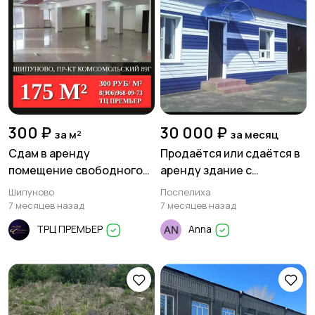
300 ₽
30 000 ₽
за м²
за месяц
Сдам в аренду
Продаётся или сдаётся в
помещение свободного
аренду здание с
назначения площадью 175
капитальным ремонтом в
Шипуново
Поспелиха
м² в Шипуново
Поспелихе
7 месяцев назад
7 месяцев назад
ТРЦ ПРЕМЬЕР
Anna