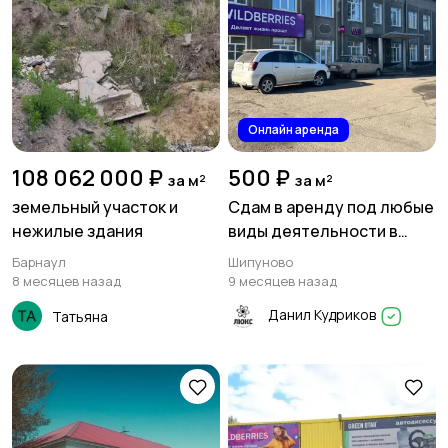
Онлайн аренда
108 062 000 ₽
500 ₽
за м²
за м²
земельный участок и
Сдам в аренду под любые
нежилые здания
виды деятельности в
Шипуново, Алтайский край
Барнаул
Шипуново
8 месяцев назад
9 месяцев назад
Данил Кудриков
Татьяна