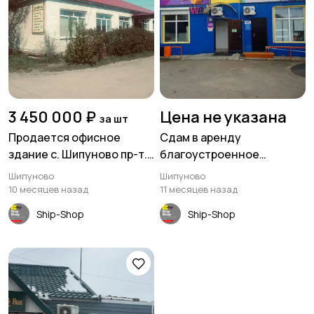
3 450 000 ₽
Цена не указана
за шт
Продается офисное
Сдам в аренду
здание с. Шипуново пр-т.
благоустроенное
Комсомольский 87,
помещение 46 кв м.
Шипуново
Шипуново
площадь 228 м²
Шипуново
10 месяцев назад
11 месяцев назад
Ship-Shop
Ship-Shop