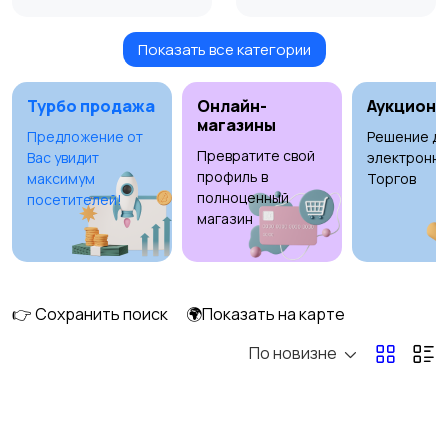
Показать все категории
Видеонаблюдение
Объективы
Турбо продажа
Онлайн-
Аукционы
магазины
Предложение от
Решение дл
Превратите свой
Вас увидит
электронны
Фотовспышки
Аксессуары
профиль в
максимум
Торгов
полноценный
посетителей!
магазин
Штативы и
Студийное
стабилизаторы
оборудование
👉 Сохранить поиск
🌍Показать на карте
По новизне
Цифровые
Компактные
фоторамки
фотопринтеры