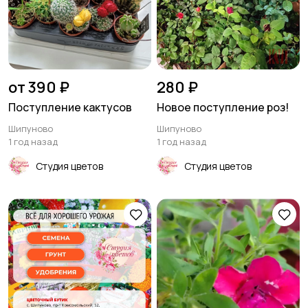
Столы и стулья
Текстиль и ковры
2
9
от 390 ₽
280 ₽
Поступление кактусов
Новое поступление роз!
Шипуново
Шипуново
1 год назад
1 год назад
Шкафы и комоды
Другое
6
25
Студия цветов
Студия цветов