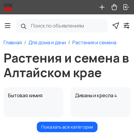
Главная
Для дома и дачи
Растения и семена
Растения и семена в
Алтайском крае
Бытовая химия
Диваны и кресла
4
Показать все категории
Кровати и матрасы
Кухонные гарнитуры
1
2