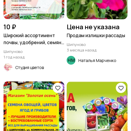
10 ₽
Цена не указана
Широкий ассортимент
Продам излишки рассады
почвы, удобрений, семян
Шипуново
и средств защиты
3 месяца назад
Шипуново
растений
1 год назад
Наталья Марченко
Студия цветов