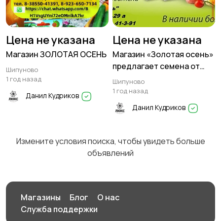
Цена не указана
Цена не указана
Магазин ЗОЛОТАЯ ОСЕНЬ
Магазин «Золотая осень»
предлагает семена от
Шипуново
проверенных
1 год назад
Шипуново
производителе
1 год назад
Данил Кудриков
Данил Кудриков
Измените условия поиска, чтобы увидеть больше
объявлений
Магазины
Блог
О нас
Служба поддержки