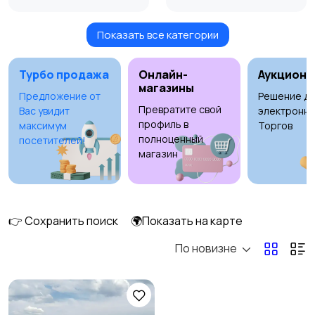
Показать все категории
Ролики и
Самокаты и
скейтбординг
гироскутеры
Турбо продажа
Онлайн-
Аукционы
магазины
Предложение от
Решение дл
Превратите свой
Вас увидит
электронны
Бильярд и боулинг
Водные виды спорта
профиль в
максимум
Торгов
полноценный
посетителей!
магазин
Единоборства
Зимние виды спорта
1
👉 Сохранить поиск
🌍Показать на карте
По новизне
Игры с мячом
Охота и рыбалка
1