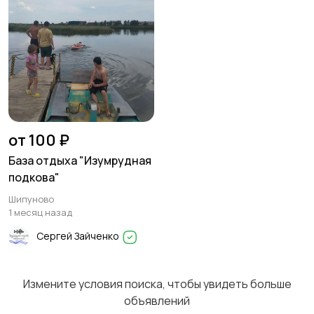
Туризм и отдых на
Теннис, бадминтон,
природе
дартс
1
Тренажеры и фитнес
Спортивное питание
от 100 ₽
1
База отдыха "Изумрудная
подкова"
Шипуново
Другое
1
1 месяц назад
Сергей Зайченко
Измените условия поиска, чтобы увидеть больше
объявлений