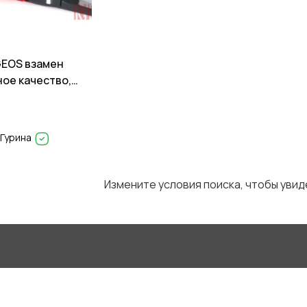
GEOS взамен
ное качество,
ода
 Гурина
Измените условия поиска, чтобы уви