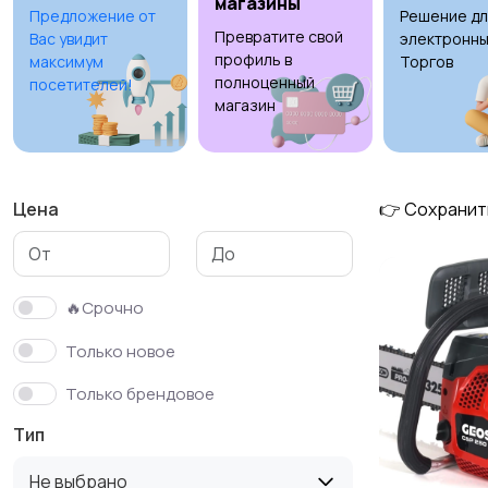
магазины
Предложение от
Решение дл
Превратите свой
Вас увидит
электронны
профиль в
максимум
Торгов
полноценный
посетителей!
магазин
Цена
👉 Сохранит
🔥Срочно
Только новое
Только брендовое
Тип
Не выбрано