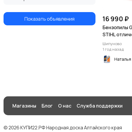
16 990 ₽
Показать объявления
Бензопилы 
STIHL отлич
гарантия 2 г
Шипуново
1 год назад
Наталья
Магазины
Блог
О нас
Служба поддержки
© 2026 КУПИ22.РФ Народная доска Алтайского края