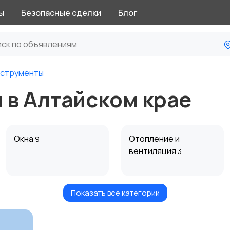
ы
Безопасные сделки
Блог
нструменты
 в Алтайском крае
Окна
Отопление и
9
вентиляция
3
Показать все категории
Электрика
Электроинструмент
1
ы
6