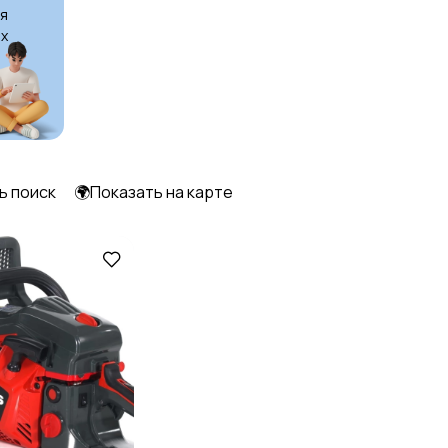
я
х
ь поиск
🌍Показать на карте