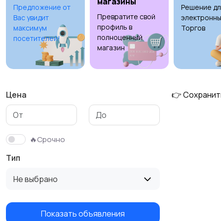
магазины
Предложение от
Решение дл
Превратите свой
Вас увидит
электронны
Детская одежда и
профиль в
максимум
Торгов
обувь
полноценный
5
посетителей!
магазин
Цена
👉 Сохранит
🔥Срочно
Тип
Не выбрано
Показать объявления