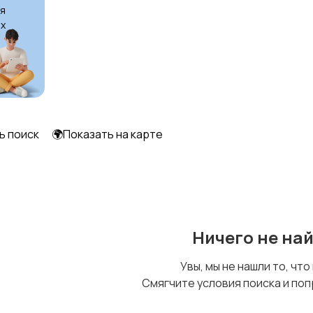
я
х
ь поиск
🌍Показать на карте
Ничего не на
Увы, мы не нашли то, что
Смягчите условия поиска и поп