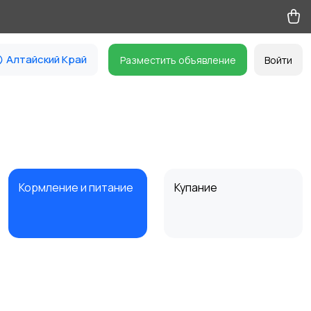
Алтайский Край
Разместить объявление
Войти
Кормление и питание
Купание
Товары для учебы
Другое
2