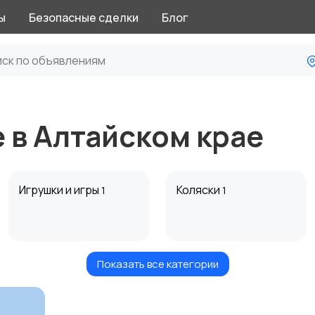
ы
Безопасные сделки
Блог
 в Алтайском крае
Игрушки и игры
Коляски
1
1
Показать все категории
Радио- и видеоняни
Товары для мам