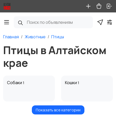
Главная
Животные
Птицы
Птицы в Алтайском
крае
Собаки
Кошки
1
1
Показать все категории
Птицы
Грызуны
6
1