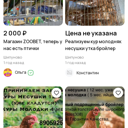
2 000 ₽
Цена не указана
Магазин ZOOBET, теперь у
Реализуем кур молодняк
нас есть птички
несушки утка бройлер
Шипуново
Шипуново
1 год назад
1 год назад
Ольга
Константин