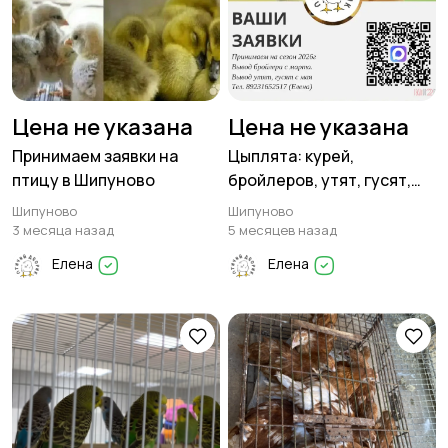
Цена не указана
Цена не указана
Принимаем заявки на
Цыплята: курей,
птицу в Шипуново
бройлеров, утят, гусят,
индоутят. Принимаем
Шипуново
Шипуново
заявки на сезон 2026г
3 месяца назад
5 месяцев назад
Елена
Елена