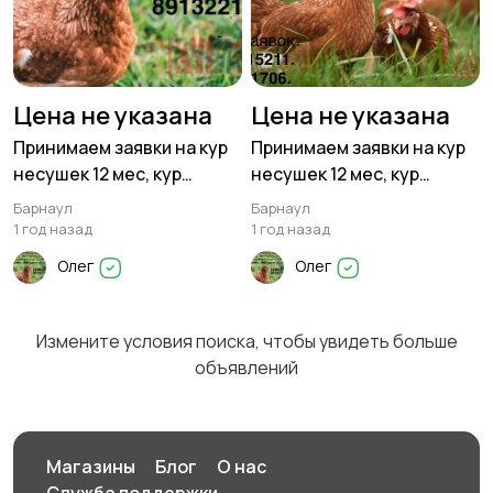
Цена не указана
Цена не указана
Принимаем заявки на кур
Принимаем заявки на кур
несушек 12 мес, кур
несушек 12 мес, кур
молодок 4 мес
молодок 4 мес,
Барнаул
Барнаул
бройлеров
1 год назад
1 год назад
Олег
Олег
Измените условия поиска, чтобы увидеть больше
объявлений
Магазины
Блог
О нас