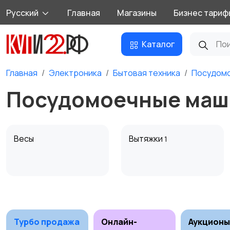
Русский
Главная
Магазины
Бизнес тариф
Каталог
Главная
Электроника
Бытовая техника
Посудом
Посудомоечные маши
Весы
Вытяжки
1
Посудомоечные
Приготовление еды
машины
Турбо продажа
Онлайн-
Аукционы