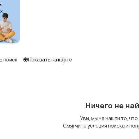
я
х
ь поиск
🌍Показать на карте
Ничего не на
Увы, мы не нашли то, что
Смягчите условия поиска и поп