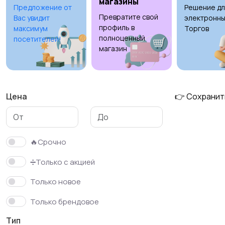
магазины
Предложение от
Решение дл
Превратите свой
Вас увидит
электронны
Холодильники
Швейное
1
профиль в
максимум
Торгов
оборудование
полноценный
посетителей!
магазин
Цена
👉 Сохранит
🔥Срочно
➗Только с акцией
Только новое
Только брендовое
Тип