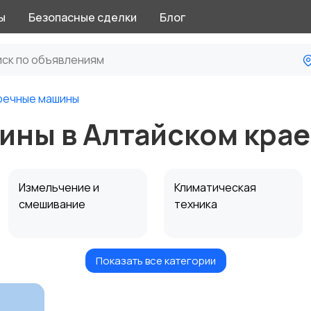
ы
Безопасные сделки
Блог
оечные машины
ны в Алтайском крае
Измельчение и
Климатическая
смешивание
техника
Показать все категории
Приготовление
Пылесосы и
напитков
пароочистители