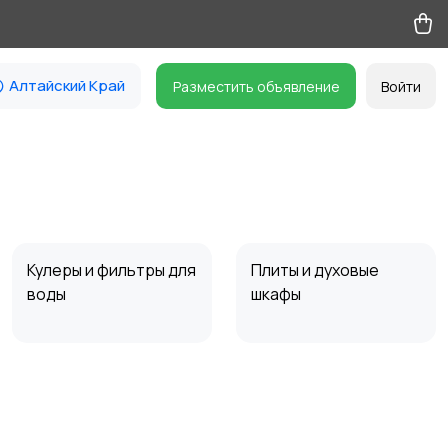
Алтайский Край
Разместить объявление
Войти
Кулеры и фильтры для
Плиты и духовые
воды
шкафы
Стиральные машины
Утюги и уход за
одеждой