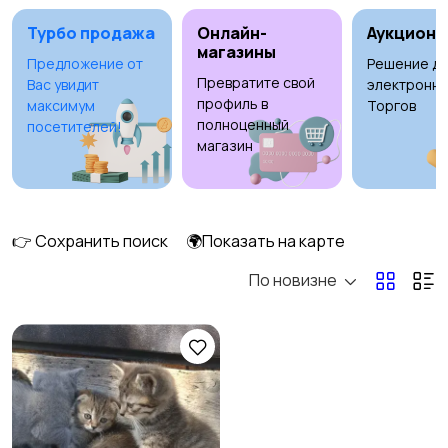
Турбо продажа
Онлайн-
Аукционы
магазины
Предложение от
Решение дл
Превратите свой
Вас увидит
электронны
Рыбки
С/х животные
2
2
профиль в
максимум
Торгов
полноценный
посетителей!
магазин
Другие животные
Товары для животных
👉 Сохранить поиск
🌍Показать на карте
13
По новизне
Аквариумистика