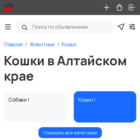
Главная
Животные
Кошки
Кошки в Алтайском
крае
Собаки
Кошки
1
1
Показать все категории
Птицы
Грызуны
6
1