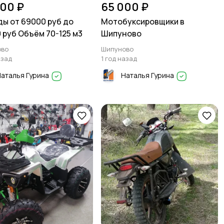
00 ₽
65 000 ₽
ы от 69000 руб до
Мотобуксировщики в
 руб Объём 70-125 м3
Шипуново
ово
Шипуново
азад
1 год назад
аталья Гурина
Наталья Гурина