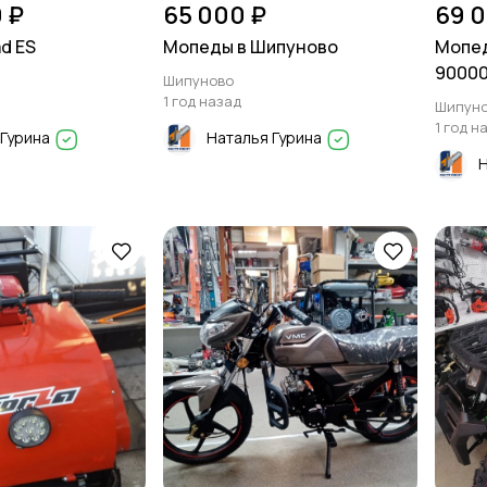
 ₽
65 000 ₽
69 0
d ES
Мопеды в Шипуново
Мопед
90000
Шипуново
1 год назад
Шипун
1 год н
 Гурина
Наталья Гурина
Н