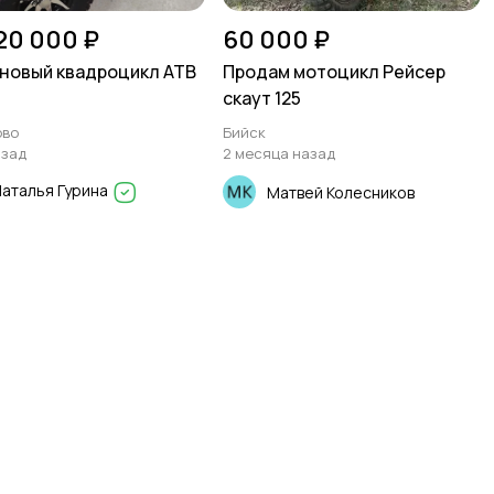
20 000 ₽
60 000 ₽
новый квадроцикл АТВ
Продам мотоцикл Рейсер
3
скаут 125
ово
Бийск
азад
2 месяца назад
аталья Гурина
Матвей Колесников