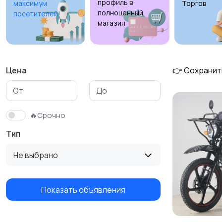
профиль в
максимум
Торгов
полноценный
посетителей!
магазин
Цена
👉 Сохранит
🔥Срочно
Тип
Не выбрано
Показать объявления