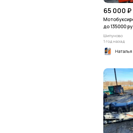
65 000 ₽
Мотобуксир
до 135000 ру
дополнител
Шипуново
1 год назад
Наталья