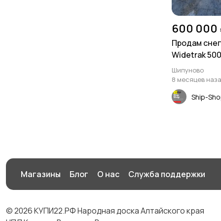
600 000 
Продам снег
Widetrak 500
2006. в Шип
Шипуново
8 месяцев наз
Ship-Sh
Магазины
Блог
О нас
Служба поддержки
© 2026 КУПИ22.РФ Народная доска Алтайского края