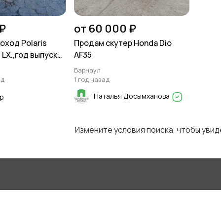
₽
от 60 000 ₽
оход Polaris
Продам скутеp Ноndа Dio
 LX.,год выпуска
AF35
уново
Барнаул
ад
1 год назад
Наталья Досымханова
op
Измените условия поиска, чтобы уви