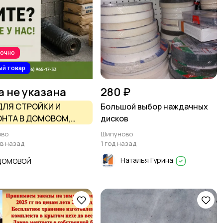
рочно
ый товар
а не указана
280 ₽
ДЛЯ СТРОЙКИ И
Большой выбор наждачных
НТА В ДОМОВОМ,
дисков
УНОВО
ово
Шипуново
ов назад
1 год назад
Наталья Гурина
ДОМОВОЙ