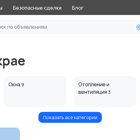
ы
Безопасные сделки
Блог
крае
Окна
Отопление и
9
вентиляция
3
Показать все категории
Электрика
Электроинструмент
1
ы
6