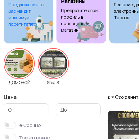
магазины
Предложение от
Решение дл
Превратите свой
Вас увидит
электронны
профиль в
максимум
Торгов
полноценный
посетителей!
магазин
ДОМОВОЙ
Ship S.
Цена
👉 Сохранит
🔥Срочно
Только новое