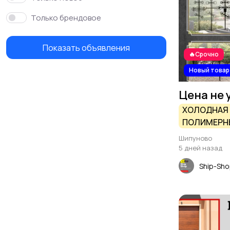
Только брендовое
Показать объявления
🔥Срочно
Новый товар
Цена не 
ХОЛОДНАЯ 
ПОЛИМЕР
ПОКРЫТИЕ
Шипуново
5 дней назад
Ship-Sh