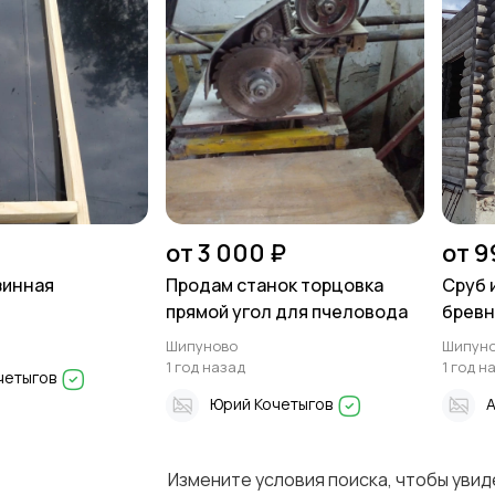
от 3 000 ₽
от 9
зинная
Продам станок торцовка
Сруб 
прямой угол для пчеловода
бревн
фунда
Шипуново
Шипун
1 год назад
1 год н
четыгов
Юрий Кочетыгов
Измените условия поиска, чтобы уви