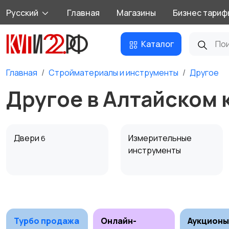
Русский
Главная
Магазины
Бизнес тариф
Каталог
Главная
Стройматериалы и инструменты
Другое
Другое в Алтайском 
Двери
Измерительные
6
инструменты
Сантехника и
Стройматериалы
24
водоснабжение
3
Турбо продажа
Онлайн-
Аукционы