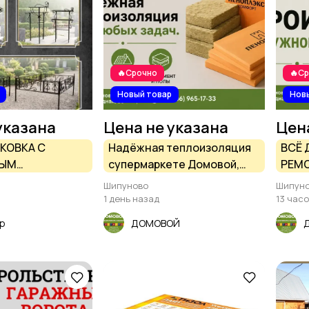
🔥Срочно
🔥С
Новый товар
Нов
указана
Цена не указана
Цен
КОВКА С
Надёжная теплоизоляция
ВСЁ 
НЫМ
супермаркете Домовой,
РЕМО
М В ШИПУНОВО
Шипуново
ШИП
Шипуново
Шипун
1 день назад
13 час
op
ДОМОВОЙ