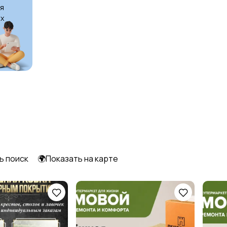
я
х
ь поиск
🌍Показать на карте