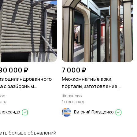
90 000 ₽
7 000 ₽
из оцилиндрованного
Межкомнатные арки,
а с разборным
порталы,изготовление,
ментом из плит
монтаж
ово
Шипуново
азад
1 год назад
Александр
Евгений Галущенко
деть больше объявлений