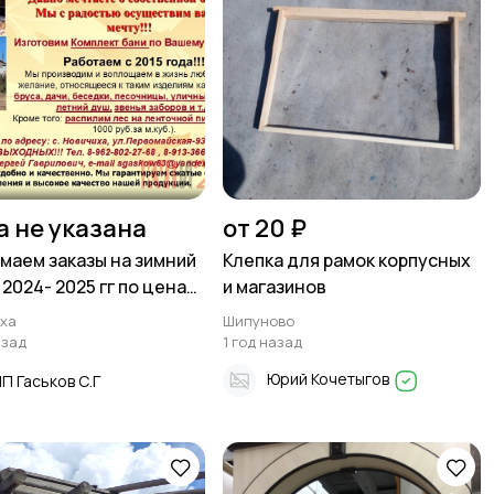
а не указана
от 20 ₽
маем заказы на зимний
Клепка для рамок корпусных
 2024- 2025 гг по ценам
и магазинов
2024 года
ха
Шипуново
азад
1 год назад
Юрий Кочетыгов
П Гаськов С.Г