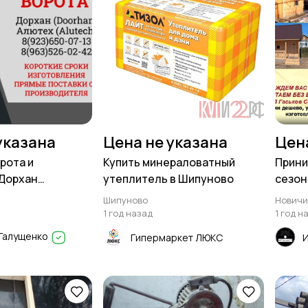
указана
Цена не указана
Цен
рота и
Купить минераловатный
Прини
 Дорхан
утеплитель в Шипуново
сезон
лютех (Alutech)
лета 
Шипуново
Новичи
1 год назад
1 год н
 Галущенко
Гипермаркет ЛЮКС
И