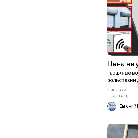
Цена не 
Гаражные во
рольставни
(Doorhan), А
Шипуново
1 год назад
Евгений