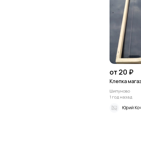
от 20 ₽
Клепка мага
Шипуново
1 год назад
Юрий Ко