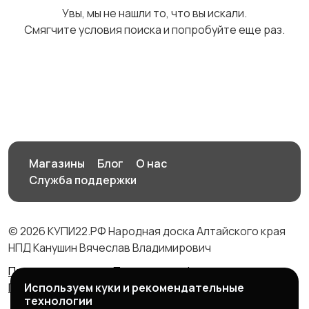
Увы, мы не нашли то, что вы искали.
Смягчите условия поиска и попробуйте еще раз.
Медицина
Начало карьеры
2
1
Образование и наука
Офисный персонал
2
Магазины
Блог
О нас
1
Служба поддержки
© 2026 КУПИ22.РФ Народная доска Алтайского края
Перевозки, склад,
Продажи
2
НПД Канушин Вячеслав Владимирович
закупки
4
Правила сервиса
Политика конфиденциальности
Используем куки и рекомендательные
Политика использования cookie
технологии