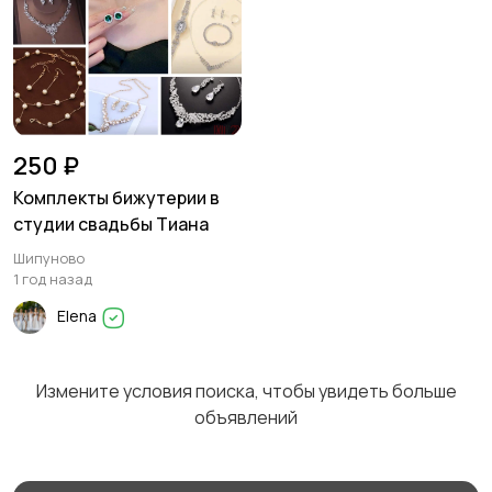
Пиджаки и костюмы
Платья и юбки
16
Свитеры и толстовки
Спортивная одежда
250 ₽
Комплекты бижутерии в
студии свадьбы Тиана
Шипуново
Футболки и топы
Штаны и шорты
1 год назад
Elena
Измените условия поиска, чтобы увидеть больше
Другое
объявлений