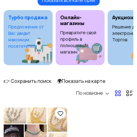
Показать все категории
Будущим мамам
Верхняя одежда
2
Турбо продажа
Онлайн-
Аукционы
магазины
Предложение от
Решение дл
Превратите свой
Вас увидит
электронны
Головные уборы
Домашняя одежда
профиль в
максимум
Торгов
полноценный
посетителей!
магазин
Комбинезоны
Купальники
👉 Сохранить поиск
🌍Показать на карте
По новизне
Нижнее белье
Обувь
4