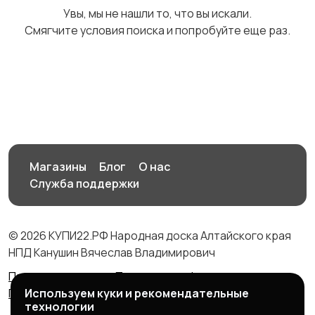
Увы, мы не нашли то, что вы искали.
Смягчите условия поиска и попробуйте еще раз.
Медицина
Начало карьеры
2
1
Образование и наука
Офисный персонал
2
Магазины
Блог
О нас
1
Служба поддержки
© 2026 КУПИ22.РФ Народная доска Алтайского края
Перевозки, склад,
Продажи
2
НПД Канушин Вячеслав Владимирович
закупки
4
Правила сервиса
Политика конфиденциальности
Используем куки и рекомендательные
Политика использования cookie
технологии