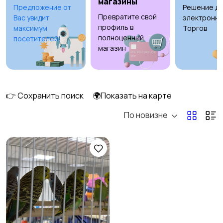
магазины
Предложение от
Решение дл
Превратите свой
Вас увидит
электронны
Рыбки
С/х животные
2
2
профиль в
максимум
Торгов
полноценный
посетителей!
магазин
Другие животные
Товары для животных
👉 Сохранить поиск
🌍Показать на карте
13
По новизне
Аквариумистика