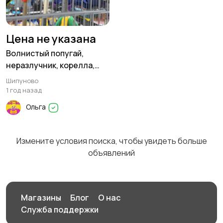
Цена не указана
Волнистый попугай,
неразлучник, корелла,
кролик, шиншилла,
Шипуново
хомячки
1 год назад
Ольга
Измените условия поиска, чтобы увидеть больше
объявлений
Магазины
Блог
О нас
Служба поддержки