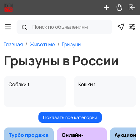
Главная
Животные
Грызуны
Грызуны в России
Собаки
Кошки
1
1
Показать все категории
Птицы
Грызуны
6
1
Турбо продажа
Онлайн-
Аукционы