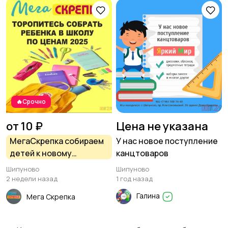
Детская одежда и
обувь
5
🔥Срочно
от 10 ₽
Цена не указана
МегаСкрепка собираем
У нас новое поступление
детей к новому
канцтоваров
учебному году
Шипуново
Шипуново
2 недели назад
1 год назад
Галина
Мега Скрепка